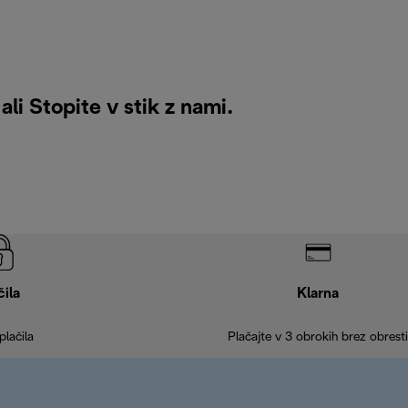
 ali
Stopite v stik z nami
.
čila
Klarna
plačila
Plačajte v 3 obrokih brez obresti