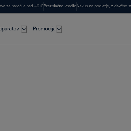
ava za naročila nad 49 €
Brezplačno vračilo
Nakup na podjetje, z davčno š
aparatov
Promocija