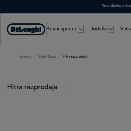
Skip
Brezplačna dost
to
Content
Kavni aparati
Dodatki
Več 
Accessibility
Statement
Kampanj
Flash Sales
Hitra razprodaja
Hitra razprodaja