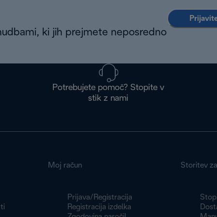
Prijavit
nudbami, ki jih prejmete neposredno
Potrebujete pomoč? Stopite v
stik z nami
Moj račun
Storitev z
Prijava/Registracija
Stopi
ti
Registracija izdelka
Dosta
Zgodovina naročil
Manu