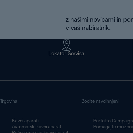
z našimi novicami in po
v vaš nabiralnik.
Lokator Servisa
Trgovina
Bodite navdihnjeni
Kavni aparati
Perfetto Campaign
Avtomatski kavni aparati
Pomagajte mi izbra
Ročni espresso kavni aparati