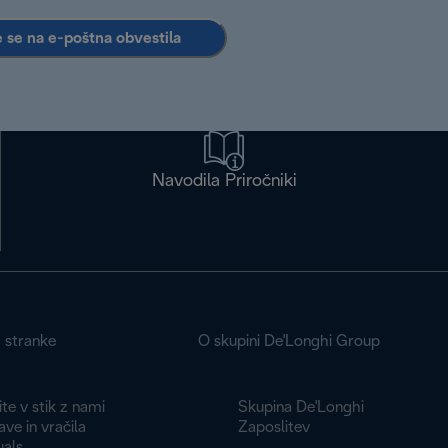
e se na e-poštna obvestila
Navodila Priročniki
a stranke
O skupini De'Longhi Group
te v stik z nami
Skupina De'Longhi
ve in vračila
Zaposlitev
als