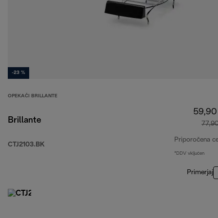
-23 %
OPEKAČI BRILLANTE
59,90
Brillante
77,9
Priporočena c
CTJ2103.BK
*DDV vključen
Primerjaj