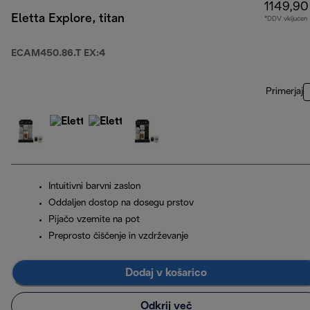
1149,90
Eletta Explore, titan
*DDV vključen
ECAM450.86.T EX:4
Primerjaj
Intuitivni barvni zaslon
Oddaljen dostop na dosegu prstov
Pijačo vzemite na pot
Preprosto čiščenje in vzdrževanje
Dodaj v košarico
Odkrij več