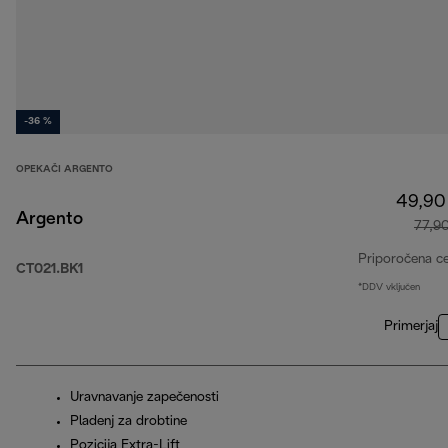
-36 %
OPEKAČI ARGENTO
49,90
Argento
77,9
Priporočena c
CT021.BK1
*DDV vključen
Primerjaj
Uravnavanje zapečenosti
Pladenj za drobtine
Pozicija Extra-Lift