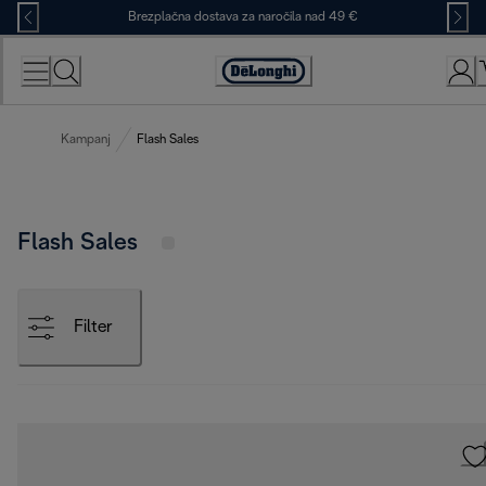
Skip
Brezplačna dostava za naročila nad 49 €
to
Content
Accessibility
Statement
Kampanj
Flash Sales
Flash Sales
Filter