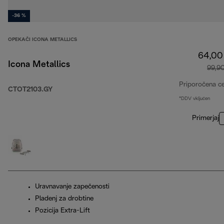
-36 %
OPEKAČI ICONA METALLICS
64,00
Icona Metallics
99,9
Priporočena c
CTOT2103.GY
*DDV vključen
Primerjaj
Uravnavanje zapečenosti
Pladenj za drobtine
Pozicija Extra-Lift