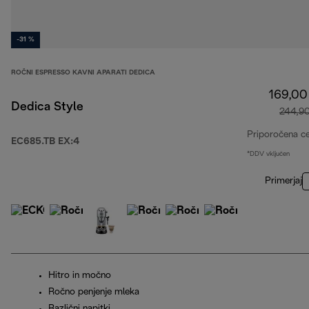
-31 %
ROČNI ESPRESSO KAVNI APARATI DEDICA
169,00
Dedica Style
244,9
Priporočena c
EC685.TB EX:4
*DDV vključen
Primerjaj
Hitro in močno
Ročno penjenje mleka
Različni napitki