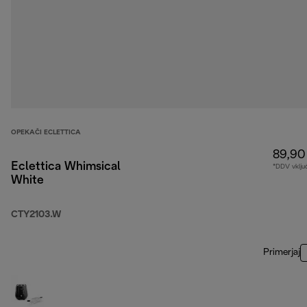
OPEKAČI ECLETTICA
89,90
Eclettica Whimsical
*DDV vklju
White
CTY2103.W
Primerjaj