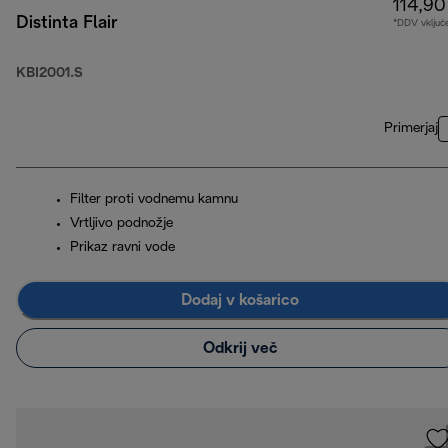
114,90
Distinta Flair
*DDV vključ
KBI2001.S
Primerjaj
Filter proti vodnemu kamnu
Vrtljivo podnožje
Prikaz ravni vode
Dodaj v košarico
Odkrij več