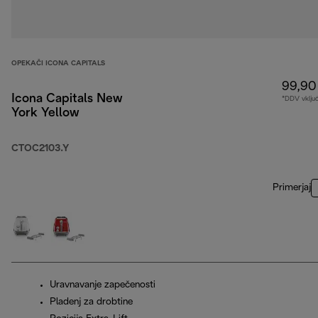
OPEKAČI ICONA CAPITALS
99,90
Icona Capitals New
*DDV vklju
York Yellow
CTOC2103.Y
Primerjaj
Uravnavanje zapečenosti
Pladenj za drobtine