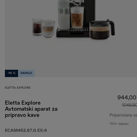
-10 %
DARILO
ELETTA EXPLORE
944,00
Eletta Explore
1049,9
Avtomatski aparat za
pripravo kave
Priporočena c
*DDV vključen
ECAM452.67.G EX:4