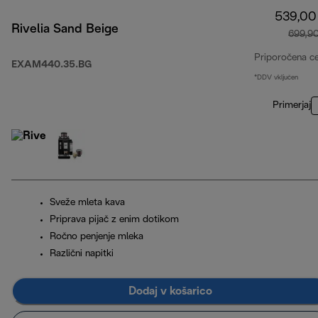
539,00
Rivelia Sand Beige
699,9
Priporočena c
EXAM440.35.BG
*DDV vključen
Primerjaj
Sveže mleta kava
Priprava pijač z enim dotikom
Ročno penjenje mleka
Različni napitki
Dodaj v košarico