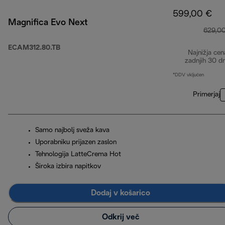
599,00 €
Magnifica Evo Next
629,0
ECAM312.80.TB
Najnižja cen
zadnjih 30 d
*DDV vključen
Primerjaj
Samo najbolj sveža kava
Uporabniku prijazen zaslon
Tehnologija LatteCrema Hot
Široka izbira napitkov
Dodaj v košarico
Odkrij več