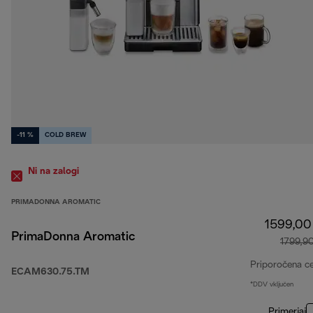
-11 %
COLD BREW
Ni na zalogi
PRIMADONNA AROMATIC
1599,00
PrimaDonna Aromatic
1799,9
Priporočena c
ECAM630.75.TM
*DDV vključen
Primerjaj