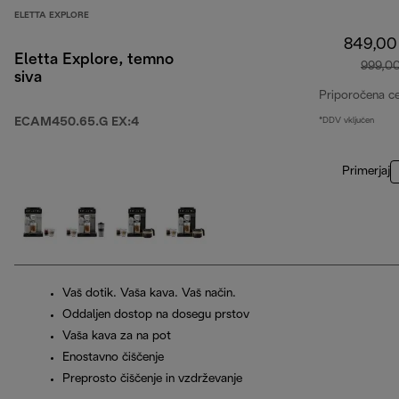
ELETTA EXPLORE
849,00
Eletta Explore, temno
999,0
siva
Priporočena c
ECAM450.65.G EX:4
*DDV vključen
Primerjaj
Vaš dotik. Vaša kava. Vaš način.
Oddaljen dostop na dosegu prstov
Vaša kava za na pot
Enostavno čiščenje
Preprosto čiščenje in vzdrževanje