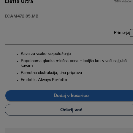
Eletta Ultra
*DDV vključen
ECAM472.85.MB
Primerjaj
Kava za vsako razpoloženje
Popolnoma gladka mlečna pena – boljša kot v vaši najljubši
kavarni
Pametna ekstrakcija, tiha priprava
En dotik. Always Perfetto
Dodaj v košarico
Odkrij več