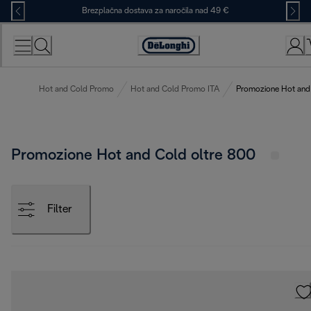
Skip
Brezplačna dostava za naročila nad 49 €
to
Content
Accessibility
Statement
Hot and Cold Promo
Hot and Cold Promo ITA
Promozione Hot and
Promozione Hot and Cold oltre 800
Filter