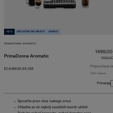
-12 %
IZKLJUČNO NA SPLETU
DARILO
PRIMADONNA AROMATIC
1499,00
PrimaDonna Aromatic
1699,9
Priporočena c
ECAM630.55.SM
*DDV vključen
Primerjaj
Sprostite pravi okus vsakega zrnca
Ohladite se ob najbolj osvežilnih kavnih užitkih