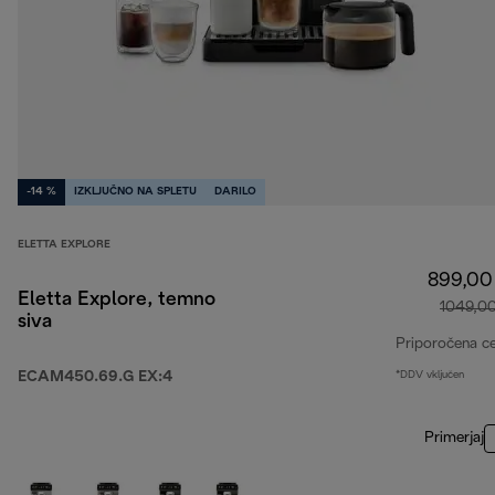
-14 %
IZKLJUČNO NA SPLETU
DARILO
ELETTA EXPLORE
899,00
Eletta Explore, temno
1049,0
siva
Priporočena c
ECAM450.69.G EX:4
*DDV vključen
Primerjaj