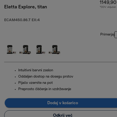
1149,90
Eletta Explore, titan
*DDV vključen
ECAM450.86.T EX:4
Primerjaj
Intuitivni barvni zaslon
Oddaljen dostop na dosegu prstov
Pijačo vzemite na pot
Preprosto čiščenje in vzdrževanje
Dodaj v košarico
Odkrij več