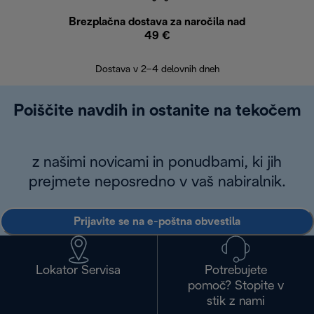
Brezplačna dostava za naročila nad
Brez
49 €
30
Dostava v 2–4 delovnih dneh
Poiščite navdih in ostanite na tekočem
z našimi novicami in ponudbami, ki jih
prejmete neposredno v vaš nabiralnik.
Prijavite se na e-poštna obvestila
Lokator Servisa
Potrebujete
pomoč? Stopite v
stik z nami