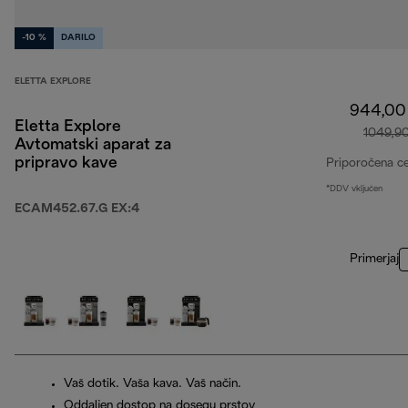
-10 %
DARILO
ELETTA EXPLORE
944,00
Eletta Explore
1049,9
Avtomatski aparat za
pripravo kave
Priporočena c
*DDV vključen
ECAM452.67.G EX:4
Primerjaj
Vaš dotik. Vaša kava. Vaš način.
Oddaljen dostop na dosegu prstov