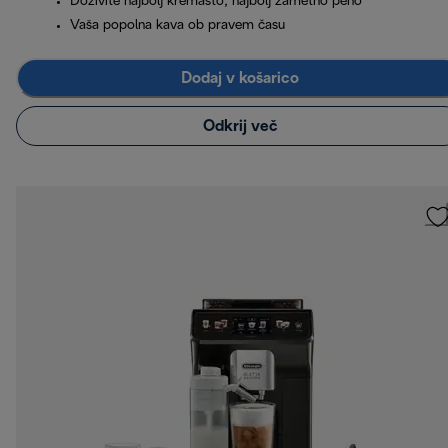
Doživite najbolj kremasto, najbolj žametno peno
Vaša popolna kava ob pravem času
Dodaj v košarico
Odkrij več