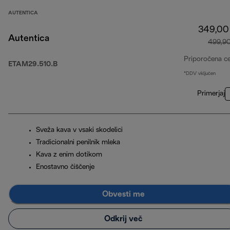
AUTENTICA
349,00
Autentica
499,9
Priporočena c
ETAM29.510.B
*DDV vključen
Primerjaj
Sveža kava v vsaki skodelici
Tradicionalni penilnik mleka
Kava z enim dotikom
Enostavno čiščenje
Obvesti me
Odkrij več