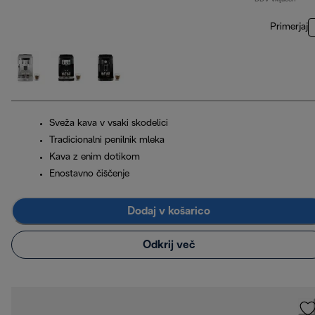
Primerjaj
Sveža kava v vsaki skodelici
Tradicionalni penilnik mleka
Kava z enim dotikom
Enostavno čiščenje
Dodaj v košarico
Odkrij več