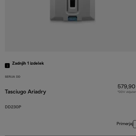
Zadnjih 1
izdelek
SERIJA DD
579,90
Tasciugo Ariadry
*DDV vključe
DD230P
Primerjaj