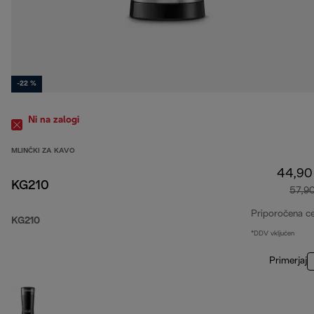
-22 %
Ni na zalogi
MLINČKI ZA KAVO
44,90
KG210
57,9
Priporočena c
KG210
*DDV vključen
Primerjaj