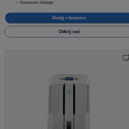
Enostavno čiščenje
Dodaj v košarico
Odkrij več