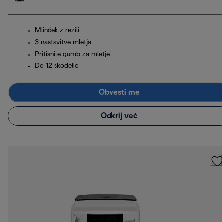
Mlinček z rezili
3 nastavitve mletja
Pritisnite gumb za mletje
Do 12 skodelic
Obvesti me
Odkrij več