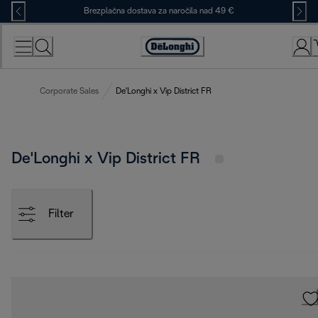
Skip
Brezplačna dostava za naročila nad 49 €
to
Content
Accessibility
Statement
Corporate Sales
De'Longhi x Vip District FR
De'Longhi x Vip District FR
Filter