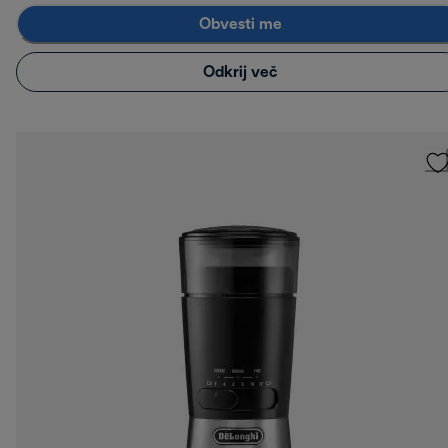
Obvesti me
Odkrij več