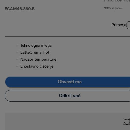
Priporočena c
ECAM46.860.B
*DDV vključen
Primerjaj
Tehnologija mletja
LatteCrema Hot
Nadzor temperature
Enostavno čiščenje
Obvesti me
Odkrij več