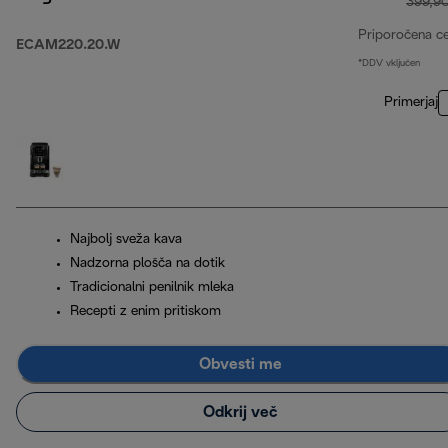
399,9
Priporočena c
ECAM220.20.W
*DDV vključen
Primerjaj
Najbolj sveža kava
Nadzorna plošča na dotik
Tradicionalni penilnik mleka
Recepti z enim pritiskom
Obvesti me
Odkrij več