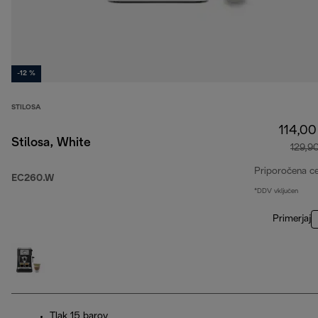
-12 %
STILOSA
114,00
Stilosa, White
129,9
Priporočena c
EC260.W
*DDV vključen
Primerjaj
Tlak 15 barov