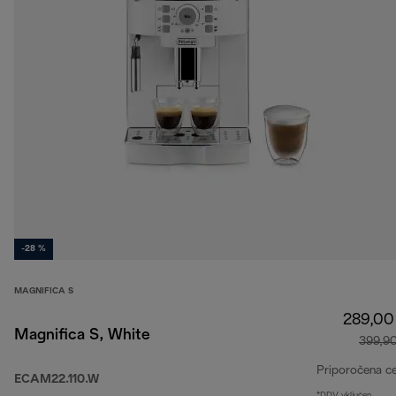
-28 %
MAGNIFICA S
289,00
Magnifica S, White
399,9
Priporočena c
ECAM22.110.W
*DDV vključen