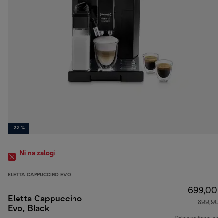
-22 %
Ni na zalogi
ELETTA CAPPUCCINO EVO
699,00
Eletta Cappuccino
899,9
Evo, Black