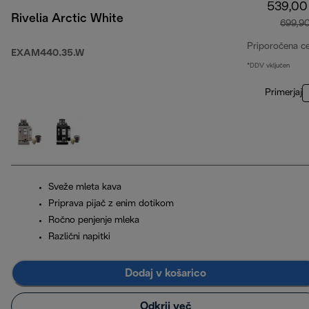
539,00
Rivelia Arctic White
699,9
Priporočena c
EXAM440.35.W
*DDV vključen
Primerjaj
Sveže mleta kava
Priprava pijač z enim dotikom
Ročno penjenje mleka
Različni napitki
Dodaj v košarico
Odkrij več