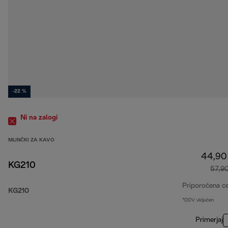
-22 %
Ni na zalogi
MLINČKI ZA KAVO
44,90
KG210
57,9
Priporočena c
KG210
*DDV vključen
Primerjaj