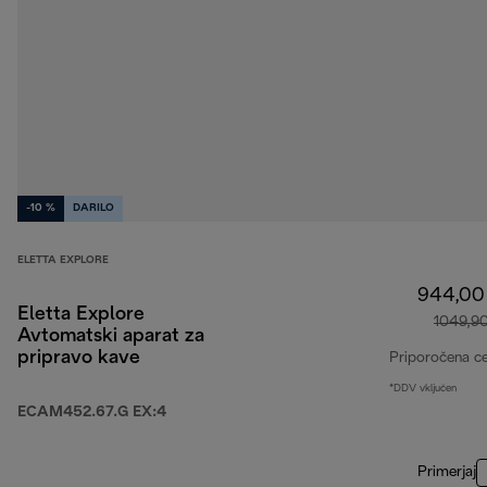
-10 %
DARILO
ELETTA EXPLORE
944,00
Eletta Explore
1049,9
Avtomatski aparat za
pripravo kave
Priporočena c
*DDV vključen
ECAM452.67.G EX:4
Primerjaj