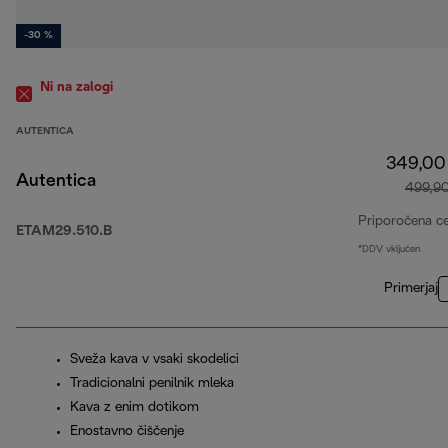
-30 %
Ni na zalogi
AUTENTICA
349,00
Autentica
499,9
Priporočena c
ETAM29.510.B
*DDV vključen
Primerjaj
Sveža kava v vsaki skodelici
Tradicionalni penilnik mleka
Kava z enim dotikom
Enostavno čiščenje