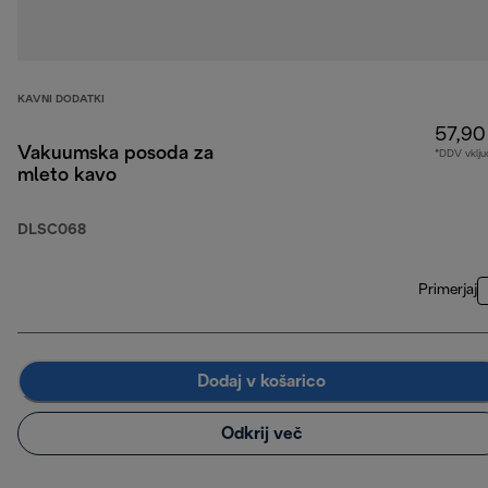
KAVNI DODATKI
57,90
Vakuumska posoda za
*DDV vklju
mleto kavo
DLSC068
Primerjaj
Dodaj v košarico
Odkrij več