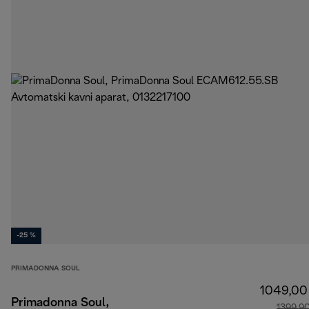
-25 %
PRIMADONNA SOUL
1049,00
Primadonna Soul,
1399,9