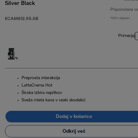
Silver Black
Priporočena c
ECAM612.55.SB
*DDV vključen
Primerjaj
Preprosta interakcija
LatteCrema Hot
Široka izbira napitkov
Sveža mleta kava v vsaki skodelici
Dodaj v košarico
Odkrij več