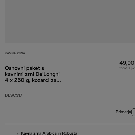
KAVNA ZRNA
49,90
Osnovni paket s
*DDV vklju
kavnimi zrni De'Longhi
4 x 250 g, kozarci za
Cappuccino x2 in
vodni filter
DLSC317
Primerjaj
Kavna zrna Arabica in Robusta