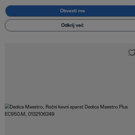
Obvesti me
Odkrij več