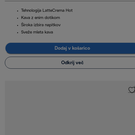
Tehnologija LatteCrema Hot
Kava z enim dotikom
Široka izbira napitkov
Sveže mleta kava
Dodaj v košarico
Odkrij več