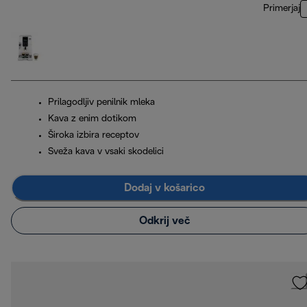
Primerjaj
Prilagodljiv penilnik mleka
Kava z enim dotikom
Široka izbira receptov
Sveža kava v vsaki skodelici
Dodaj v košarico
Odkrij več