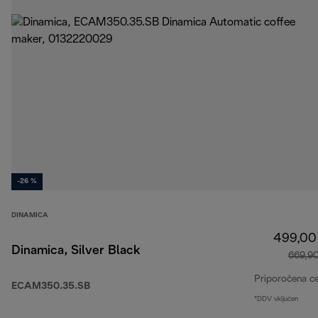
-26 %
DINAMICA
499,00
Dinamica, Silver Black
669,9
Priporočena c
ECAM350.35.SB
*DDV vključen