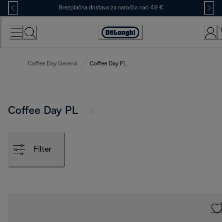
Skip
Brezplačna dostava za naročila nad 49 €
to
Content
Accessibility
Statement
Coffee Day General
Coffee Day PL
Coffee Day PL
Filter