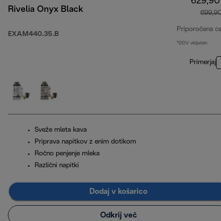
629,90
Rivelia Onyx Black
699,9
Priporočena c
EXAM440.35.B
*DDV vključen
Primerjaj
Sveže mleta kava
Priprava napitkov z enim dotikom
Ročno penjenje mleka
Različni napitki
Dodaj v košarico
Odkrij več