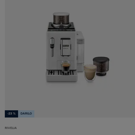
-23 %
DARILO
RIVELIA