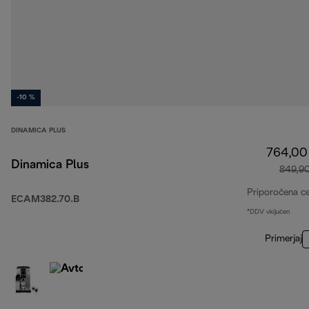
-10 %
DINAMICA PLUS
764,00
Dinamica Plus
849,9
Priporočena c
ECAM382.70.B
*DDV vključen
Primerjaj