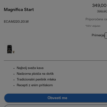
349,00
Magnifica Start
399,9
Priporočena c
ECAM220.20.W
*DDV vključen
Primerjaj
Najbolj sveža kava
Nadzorna plošča na dotik
Tradicionalni penilnik mleka
Recepti z enim pritiskom
Obvesti me