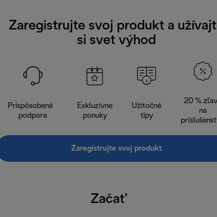
Zaregistrujte svoj produkt a užívaj
si svet výhod
20 % zľa
Prispôsobená
Exkluzívne
Užitočné
na
podpora
ponuky
tipy
príslušens
Zaregistrujte svoj produkt
Začať