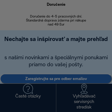
Doručenie
Vr
Doručenie do 4-5 pracovných dní.
Bezproblémové
Štandardná doprava zdarma pri nákupe
nad 49 Eur
Nechajte sa inšpirovať a majte prehľad
s našimi novinkami a špeciálnymi ponukami
priamo do vašej pošty.
Zaregistrujte sa pre odber emailov
Časté otázky
Vyhľadávač
servisných
stredísk