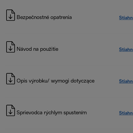
Bezpečnostné opatrenia
Stiah
Návod na použitie
Stiah
Opis výrobku/ wymogi dotyczące
Stiah
Sprievodca rýchlym spustením
Stiah