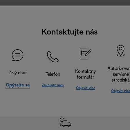
Kontaktujte nás
Autorizova
Kontaktný
Živý chat
Telefón
servisné
formulár
strediská
Opýtajte sa
Zavolajte nám
Objaviť viac
Objaviť via