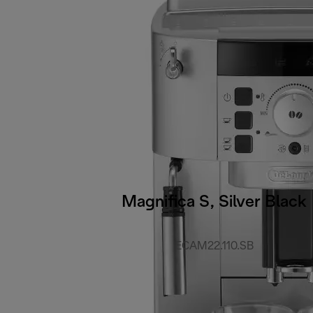
Magnifica S, Silver Black
ECAM22.110.SB