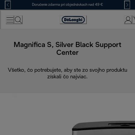
Skip
Doručenie zdarma pri objednávkach nad 49 €
to
Content
Accessibility
Statement
Magnifica S, Silver Black Support
Center
Všetko, čo potrebujete, aby ste zo svojho produktu
získali čo najviac.