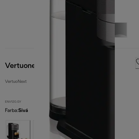
Vertuonext, Grey
VertuoNext
ENV120.GY
Farba
:
Sivá