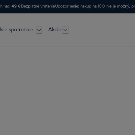
ch nad 49 €
Bezplatné vrátenie
Upozornenie: nákup na IČO nie je možný, p
lšie spotrebiče
Akcie