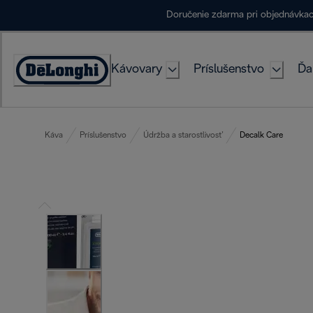
Skip
Doručenie zdarma pri objednávka
to
Content
Kávovary
Príslušenstvo
Ďa
Accessibility
Statement
Káva
Príslušenstvo
Údržba a starostlivosť
Decalk Care