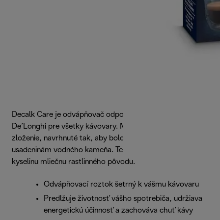
Decalk Care je odvápňovač odporúčaný spoločnosťou
De’Longhi pre všetky kávovary. Má dokonale vyvážené
zloženie, navrhnuté tak, aby bolo účinnejšie proti
usadeninám vodného kameňa. Tento odvápňovač obsahuje
kyselinu mliečnu rastlinného pôvodu.
Odvápňovací roztok šetrný k vášmu kávovaru
Predlžuje životnosť vášho spotrebiča, udržiava
energetickú účinnosť a zachováva chuť kávy