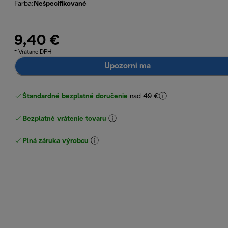
Farba
:
Nešpecifikované
9,40 €
* Vrátane DPH
Upozorni ma
Štandardné bezplatné doručenie
nad 49 €
Bezplatné vrátenie tovaru
Plná záruka výrobcu