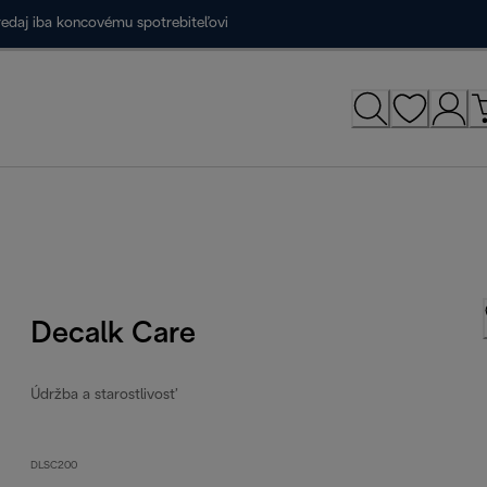
redaj iba koncovému spotrebiteľovi
Decalk Care
Údržba a starostlivosť
DLSC200