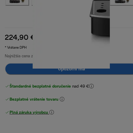
224,90 €
pôvodná cena 399,90 €
399,90 €
(-44 %)
* Vrátane DPH
Najnižšia cena za posledných 30 dní
224,90 €
Upozorni ma
Štandardné bezplatné doručenie
nad 49 €
Bezplatné vrátenie tovaru
Plná záruka výrobcu