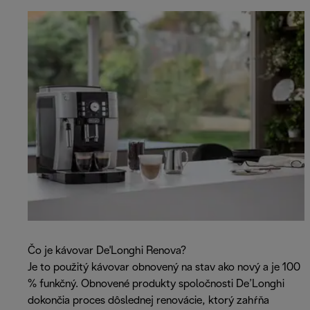
Čo je kávovar De'Longhi Renova?
Je to použitý kávovar obnovený na stav ako nový a je 100
% funkčný. Obnovené produkty spoločnosti De’Longhi
dokončia proces dôslednej renovácie, ktorý zahŕňa