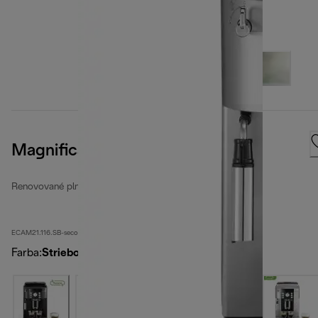
Magnifica S
Renovované plne automatické kávovary
ECAM21.116.SB-second
Farba
:
Strieborná