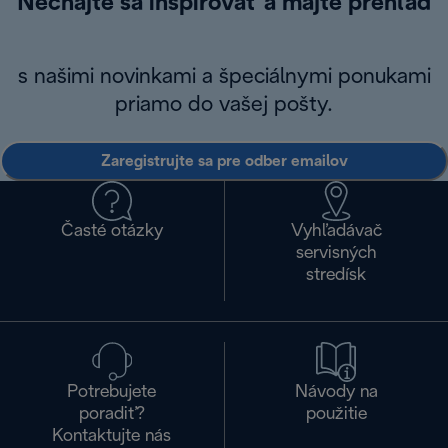
Nechajte sa inšpirovať a majte prehľad
s našimi novinkami a špeciálnymi ponukami
priamo do vašej pošty.
Zaregistrujte sa pre odber emailov
Časté otázky
Vyhľadávač
servisných
stredísk
Potrebujete
Návody na
poradiť?
použitie
Kontaktujte nás