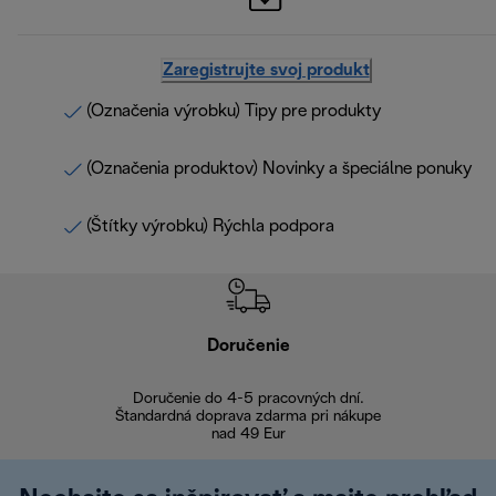
Zaregistrujte svoj produkt
(Označenia výrobku) Tipy pre produkty
(Označenia produktov) Novinky a špeciálne ponuky
(Štítky výrobku) Rýchla podpora
Doručenie
Vr
Doručenie do 4-5 pracovných dní.
Bezproblémové
Štandardná doprava zdarma pri nákupe
nad 49 Eur