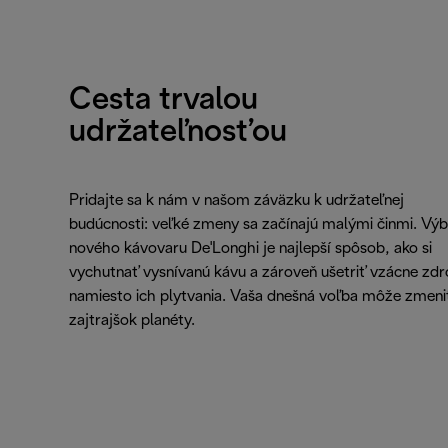
Cesta trvalou
udržateľnosťou
Pridajte sa k nám v našom záväzku k udržateľnej
budúcnosti: veľké zmeny sa začínajú malými činmi. Výb
nového kávovaru De'Longhi je najlepší spôsob, ako si
vychutnať vysnívanú kávu a zároveň ušetriť vzácne zdr
namiesto ich plytvania. Vaša dnešná voľba môže zmeni
zajtrajšok planéty.