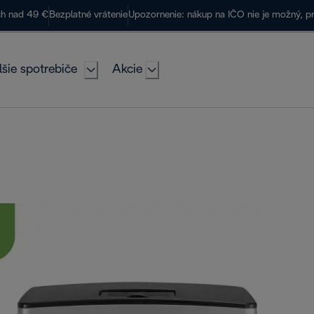
ch nad 49 €
Bezplatné vrátenie
Upozornenie: nákup na IČO nie je možný, p
lšie spotrebiče
Akcie