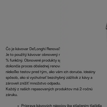
Čo je kávovar De'Longhi Renova?
Je to použitý kávovar obnovený na stav ako nový a je 100
% funkčný. Obnovené produkty spoločnosti De’Longhi
dokončia proces dôslednej renovácie, ktorý zahŕňa
niekoľko testov pred tým, ako vám ich doručia. Ideálny
spôsob, ako si vychutnať bezchybný zážitok z kávy a
zároveň znížiť množstvo odpadu.
Každý z našich repasovaných produktov má 2-ročnú
záruku.
Príprava kávových nápojov iba stlačením tlačidla