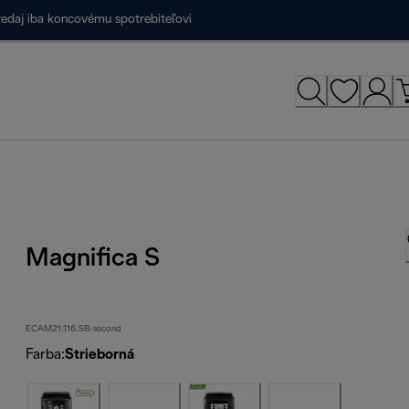
redaj iba koncovému spotrebiteľovi
Magnifica S
ECAM21.116.SB-second
Farba
:
Strieborná