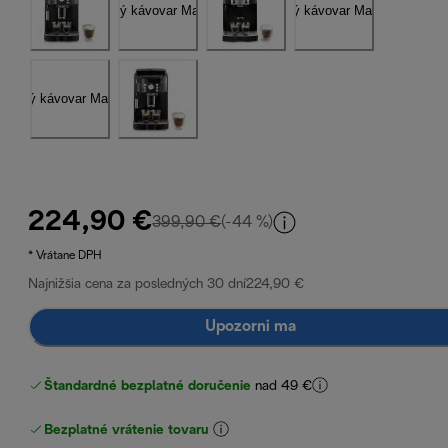
224,90 €
pôvodná cena 399,90 €
399,90 €
(-44 %)
* Vrátane DPH
Najnižšia cena za posledných 30 dní
224,90 €
Upozorni ma
Štandardné bezplatné doručenie
nad 49 €
Bezplatné vrátenie tovaru