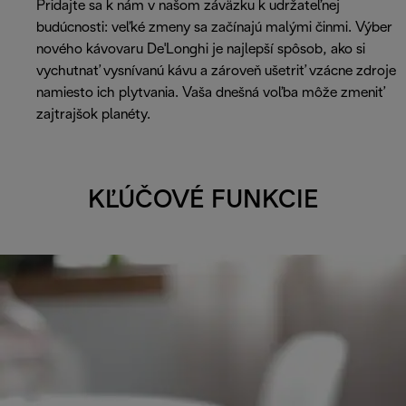
Pridajte sa k nám v našom záväzku k udržateľnej
budúcnosti: veľké zmeny sa začínajú malými činmi. Výber
nového kávovaru De'Longhi je najlepší spôsob, ako si
vychutnať vysnívanú kávu a zároveň ušetriť vzácne zdroje
namiesto ich plytvania. Vaša dnešná voľba môže zmeniť
zajtrajšok planéty.
KĽÚČOVÉ FUNKCIE