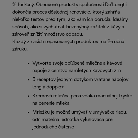
% funkčný. Obnovené produkty spoločnosti De’Longhi
dokončia proces dôslednej renovácie, ktorý zahŕňa
niekoľko testov pred tým, ako vám ich doručia. Ideálny
spôsob, ako si vychutnať bezchybný zážitok z kávy a
zároveň znížiť množstvo odpadu.
Každý z našich repasovaných produktov má 2-ročnú
záruku.
Vytvorte svoje obľúbené mliečne a kávové
nápoje z čerstvo namletých kávových zŕn
5 receptov jedným dotykom vrátane nápojov
long a doppio+
Krémová mliečna pena vďaka manuálnej tryske
na penenie mlieka
Mriežku je možné umývať v umývačke riadu,
odnímateľná jednotka vylúhovača pre
jednoduché čistenie