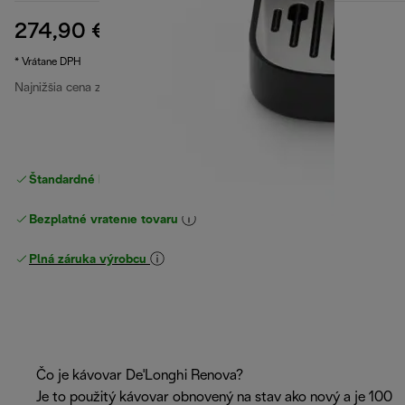
274,90 €
pôvodná cena 449,90 €
449,90 €
(-39 %)
* Vrátane DPH
Najnižšia cena za posledných 30 dní
274,90 €
Štandardné bezplatné doručenie
nad 49 €
Bezplatné vrátenie tovaru
Plná záruka výrobcu
Čo je kávovar De'Longhi Renova?
Je to použitý kávovar obnovený na stav ako nový a je 100