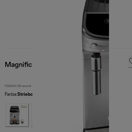
Magnifica Evo
FEB2931.SB-second
Farba
:
Strieborná