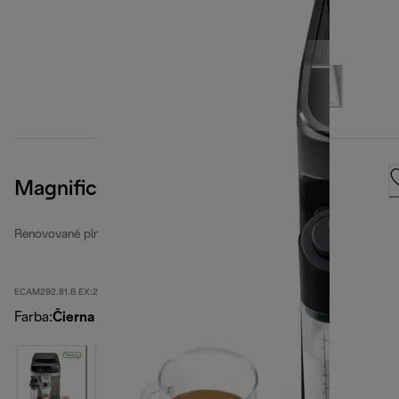
Magnifica Evo
Renovované plne automatické kávovary
ECAM292.81.B EX:2-second
Farba
:
Čierna