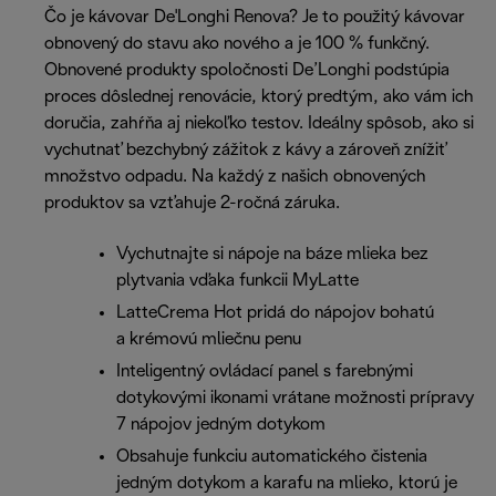
Čo je kávovar De'Longhi Renova? Je to použitý kávovar
obnovený do stavu ako nového a je 100 % funkčný.
Obnovené produkty spoločnosti De’Longhi podstúpia
proces dôslednej renovácie, ktorý predtým, ako vám ich
doručia, zahŕňa aj niekoľko testov. Ideálny spôsob, ako si
vychutnať bezchybný zážitok z kávy a zároveň znížiť
množstvo odpadu. Na každý z našich obnovených
produktov sa vzťahuje 2-ročná záruka.
Vychutnajte si nápoje na báze mlieka bez
plytvania vďaka funkcii MyLatte
LatteCrema Hot pridá do nápojov bohatú
a krémovú mliečnu penu
Inteligentný ovládací panel s farebnými
dotykovými ikonami vrátane možnosti prípravy
7 nápojov jedným dotykom
Obsahuje funkciu automatického čistenia
jedným dotykom a karafu na mlieko, ktorú je