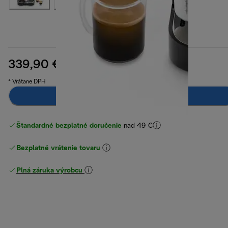
339,90 €
pôvodná cena 569,90 €
569,90 €
(-40 %)
* Vrátane DPH
Upozorni ma
Štandardné bezplatné doručenie
nad 49 €
Bezplatné vrátenie tovaru
Plná záruka výrobcu