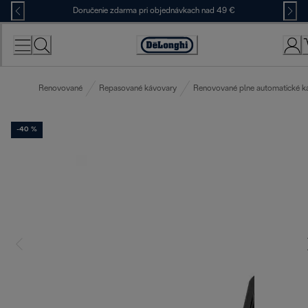
Skip
Doručenie zdarma pri objednávkach nad 49 €
to
Content
Accessibility
Statement
Renovované
Repasované kávovary
Renovované plne automatické k
-40 %