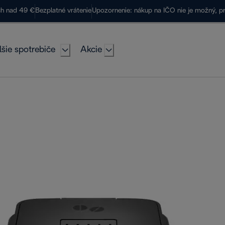
ch nad 49 €
Bezplatné vrátenie
Upozornenie: nákup na IČO nie je možný, p
lšie spotrebiče
Akcie