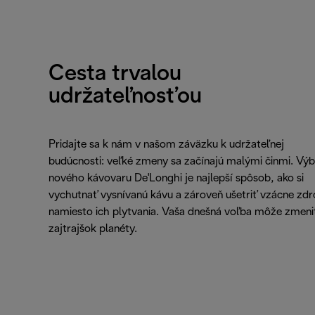
Cesta trvalou
udržateľnosťou
Pridajte sa k nám v našom záväzku k udržateľnej
budúcnosti: veľké zmeny sa začínajú malými činmi. Výb
nového kávovaru De'Longhi je najlepší spôsob, ako si
vychutnať vysnívanú kávu a zároveň ušetriť vzácne zdr
namiesto ich plytvania. Vaša dnešná voľba môže zmeni
zajtrajšok planéty.