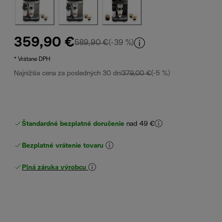
359,90 €
pôvodná cena 589,90 €
589,90 €
(-39 %)
* Vrátane DPH
Najnižšia cena za posledných 30 dní
379,00 €
(-5 %)
Štandardné bezplatné doručenie
nad 49 €
Bezplatné vrátenie tovaru
Plná záruka výrobcu