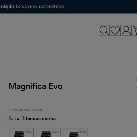
redaj iba koncovému spotrebiteľovi
Magnifica Evo
ECAM290.81.TB-second
Farba
:
Titánová čierna