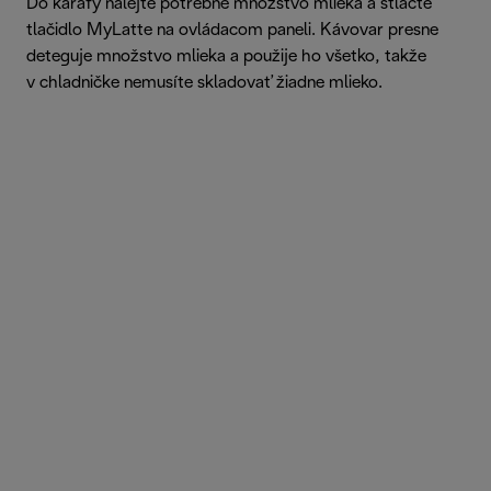
Do karafy nalejte potrebné množstvo mlieka a stlačte
tlačidlo MyLatte na ovládacom paneli. Kávovar presne
deteguje množstvo mlieka a použije ho všetko, takže
v chladničke nemusíte skladovať žiadne mlieko.