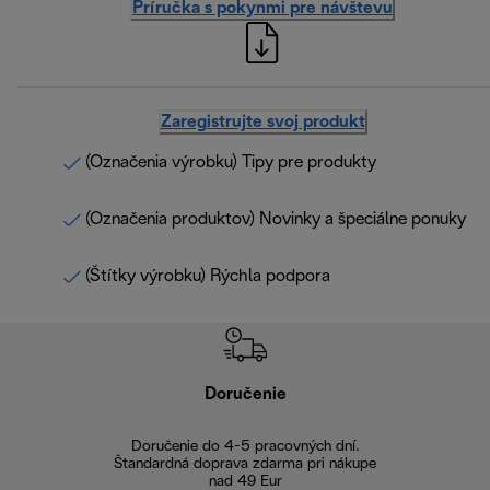
Príručka s pokynmi pre návštevu
Zaregistrujte svoj produkt
(Označenia výrobku) Tipy pre produkty
(Označenia produktov) Novinky a špeciálne ponuky
(Štítky výrobku) Rýchla podpora
Doručenie
Vr
Doručenie do 4-5 pracovných dní.
Bezproblémové
Štandardná doprava zdarma pri nákupe
nad 49 Eur