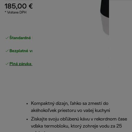
185,00 €
* Vrátane DPH
Štandardné bezplatné doručenie
nad 49 €
Bezplatné vrátenie tovaru
Plná záruka výrobcu
Kompaktný dizajn, ľahko sa zmestí do
akéhokoľvek priestoru vo vašej kuchyni
Získajte svoju obľúbenú kávu v rekordnom čase
vďaka termobloku, ktorý zohreje vodu za 25