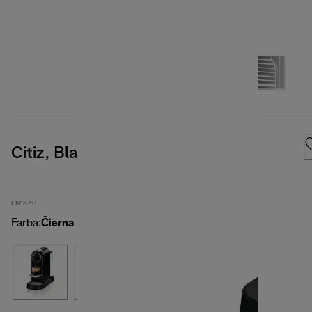
Citiz, Black
EN167.B
Farba
:
Čierna