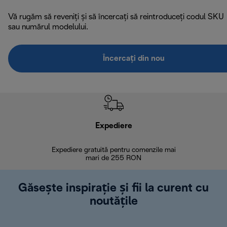
Vă rugăm să reveniți și să încercați să reintroduceți codul SKU
sau numărul modelului.
Încercați din nou
Expediere
R
Expediere gratuită pentru comenzile mai
30 de zi
mari de 255 RON
Găsește inspirație și fii la curent cu
noutățile