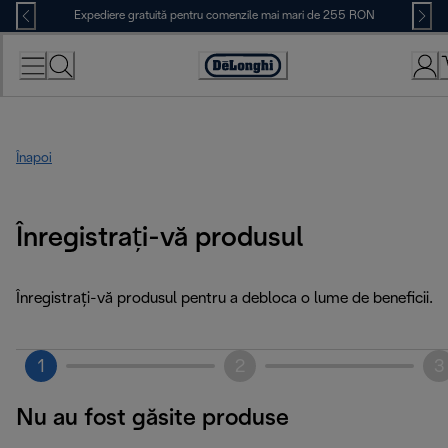
Skip
Expediere gratuită pentru comenzile mai mari de 255 RON
to
Content
Accessibility
Statement
Înapoi
Înregistrați-vă produsul
Înregistrați-vă produsul pentru a debloca o lume de beneficii.
1
2
3
Nu au fost găsite produse