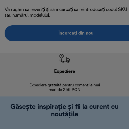
Vă rugăm să reveniți și să încercați să reintroduceți codul SKU
sau numărul modelului.
Încercați din nou
Expediere
R
Expediere gratuită pentru comenzile mai
30 de zi
mari de 255 RON
Găsește inspirație și fii la curent cu
noutățile