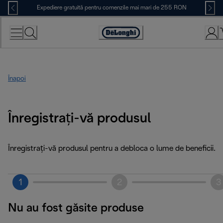
Skip
Expediere gratuită pentru comenzile mai mari de 255 RON
to
Content
Accessibility
Statement
Înapoi
Înregistrați-vă produsul
Înregistrați-vă produsul pentru a debloca o lume de beneficii.
1
2
3
Nu au fost găsite produse