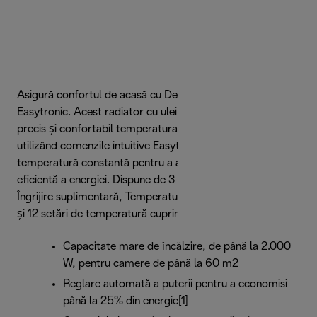
Asigură confortul de acasă cu De’Longhi RadiaS
Easytronic. Acest radiator cu ulei îți permite să selectezi
precis și confortabil temperatura preferată a camerei,
utilizând comenzile intuitive Easytronic, menținând o
temperatură constantă pentru a asigura o utilizare
eficientă a energiei. Dispune de 3 moduri de încălzire –
Îngrijire suplimentară, Temperatură confortabilă și Somn –
și 12 setări de temperatură cuprinse între 14 și 28°C.
Capacitate mare de încălzire, de până la 2.000
W, pentru camere de până la 60 m2
Reglare automată a puterii pentru a economisi
până la 25% din energie[1]