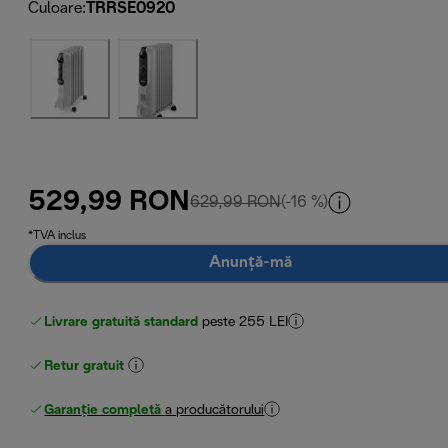
Culoare
:
TRRSE0920
529,99 RON
preț inițial 629,99 RON
629,99 RON
(-16 %)
*TVA inclus
Anunță-mă
Livrare gratuită standard
peste 255 LEI
Retur gratuit
Garanție completă
a producătorului