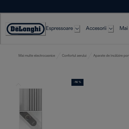
Skip
to
Content
Espressoare
Accesorii
Mai 
Accessibility
Statement
Mai multe electrocasnice
Confortul aerului
Aparate de încălzire por
-16 %