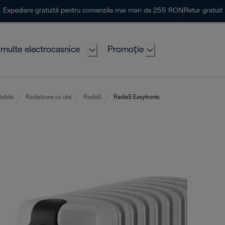
Expediere gratuită pentru comenzile mai mari de 255 RON
Retur gratuit
multe electrocasnice
Promoție
tabile
Radiatoare cu ulei
RadiaS
RadiaS Easytronic