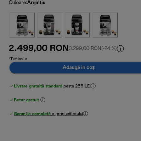
Culoare
:
Argintiu
2.499,00 RON
preț inițial 3.299
3.299,00 RON
(-24 %)
*TVA inclus
Adaugă în coș
Livrare gratuită standard
peste 255 LEI
Retur gratuit
Garanție completă
a producătorului