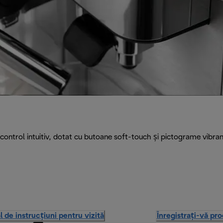
control intuitiv, dotat cu butoane soft-touch și pictograme vibran
 de instrucțiuni pentru vizită
Înregistrați-vă pr