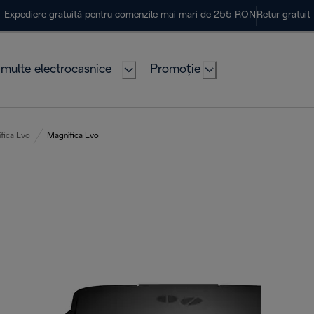
Expediere gratuită pentru comenzile mai mari de 255 RON
Retur gratuit
multe electrocasnice
Promoție
fica Evo
Magnifica Evo