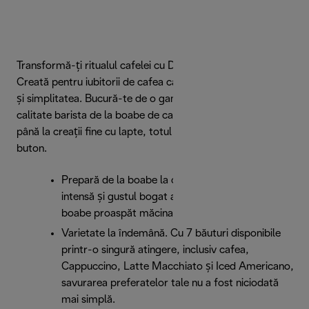
Transformă-ți ritualul cafelei cu De’Longhi Magnifica Evo.
Creată pentru iubitorii de cafea care apreciază varietatea
și simplitatea. Bucură-te de o gamă variată de băuturi de
calitate barista de la boabe de cafea proaspăt măcinate
până la creații fine cu lapte, totul la o simplă atingere de
buton.
Prepară de la boabe la ceașcă. Savurează aroma
intensă și gustul bogat al cafelei obținute din
boabe proaspăt măcinate, de fiecare dată.
Varietate la îndemână. Cu 7 băuturi disponibile
printr-o singură atingere, inclusiv cafea,
Cappuccino, Latte Macchiato și Iced Americano,
savurarea preferatelor tale nu a fost niciodată
mai simplă.