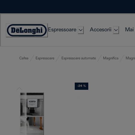
Skip
to
Content
Espressoare
Accesorii
Mai 
Accessibility
Statement
Cafea
Espressoare
Espressoare automate
Magnifica
Magni
-24 %