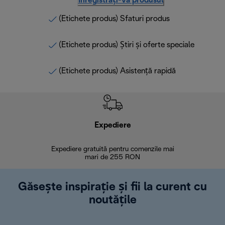
Înregistrați-vă produsul
(Etichete produs) Sfaturi produs
(Etichete produs) Știri și oferte speciale
(Etichete produs) Asistență rapidă
Expediere
R
Expediere gratuită pentru comenzile mai
30 de zi
mari de 255 RON
Găsește inspirație și fii la curent cu
noutățile