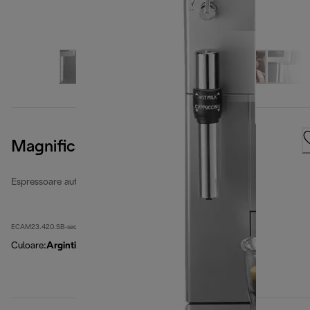
Magnifica S
Espressoare automate recondiționate
ECAM23.420.SB-second
Culoare
:
Argintiu