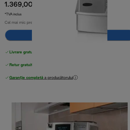
1.369,00 RON
preț inițial 2.239,00 RON
2.239,00 RON
(-39 %)
*TVA inclus
Cel mai mic preț din ultimele 30 de zile
1.369,00 RON
Anunță-mă
Livrare gratuită standard
peste 255 LEI
Retur gratuit
Garanție completă
a producătorului