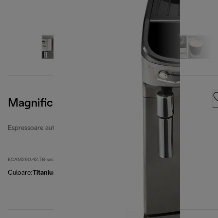
Magnifica Evo
Espressoare automate recondiționate
ECAM290.42.TB-second
Culoare
:
Titanium Black