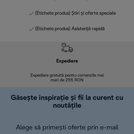
(Etichete produs) Știri și oferte speciale
(Etichete produs) Asistență rapidă
Expediere
R
Expediere gratuită pentru comenzile mai
30 de zi
mari de 255 RON
Găsește inspirație și fii la curent cu
noutățile
Alege să primești oferte prin e-mail