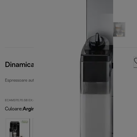
Dinamica Plus
Espressoare automate recondiționate
ECAM370.70.SB EX:4-second
Culoare
:
Argintiu