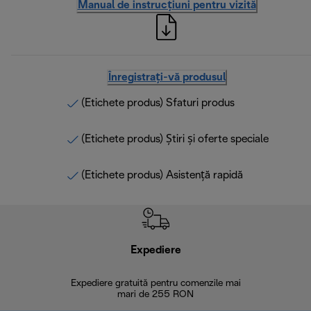
Manual de instrucțiuni pentru vizită
Înregistrați-vă produsul
(Etichete produs) Sfaturi produs
(Etichete produs) Știri și oferte speciale
(Etichete produs) Asistență rapidă
Expediere
R
Expediere gratuită pentru comenzile mai
30 de zi
mari de 255 RON