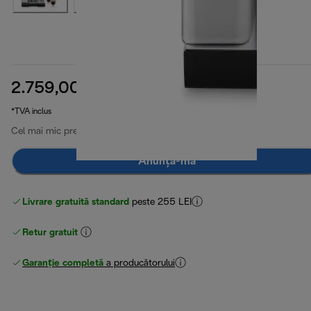
2.759,00 RON
preț inițial 3.699,00 RO
3.699,00 RON
(-25 %)
*TVA inclus
Cel mai mic preț din ultimele 30 de zile
2.759,00 RON
Anunță-mă
Livrare gratuită standard
peste 255 LEI
Retur gratuit
Garanție completă
a producătorului