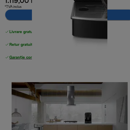
1.119,00 RON
*TVA inclus
Anunță-mă
Livrare gratuită standard
peste 255 LEI
Retur gratuit
Garanție completă
a producătorului