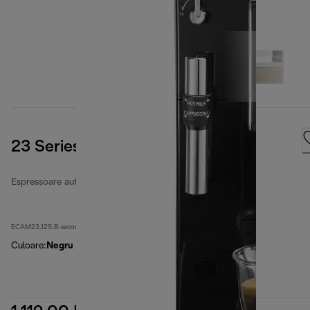
23 Series
Espressoare automate recondiționate
ECAM23.125.B-second
Culoare
:
Negru