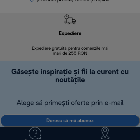
Expediere
R
Expediere gratuită pentru comenzile mai
30 de zi
mari de 255 RON
Găsește inspirație și fii la curent cu
noutățile
Alege să primești oferte prin e-mail
Doresc să mă abonez