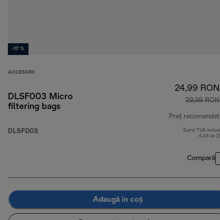
-17 %
ACCESORII
24,99 RON
DLSF003 Micro
29,99 RON
filtering bags
Preț recomandat
DLSF003
Sumă TVA inclus
4,34 lei (
Compară
Adaugă în coș