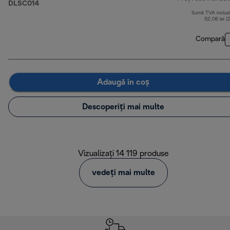
DLSC014
Sumă TVA inclus
52,06 lei (
Compară
Adaugă în coș
Descoperiți mai multe
Vizualizați 14 119 produse
vedeți mai multe