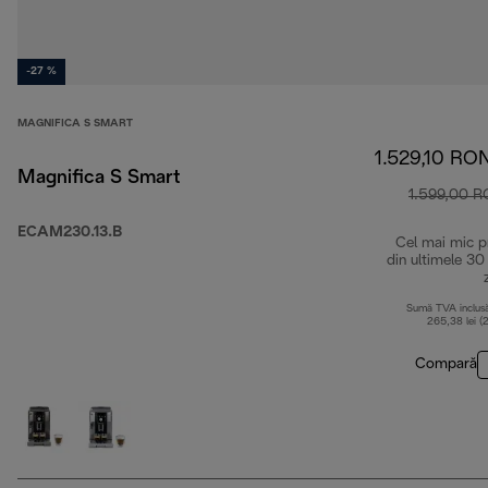
-27 %
MAGNIFICA S SMART
1.529,10 RO
Magnifica S Smart
1.599,00 
ECAM230.13.B
Cel mai mic p
din ultimele 30
Sumă TVA inclus
265,38 lei (
Compară