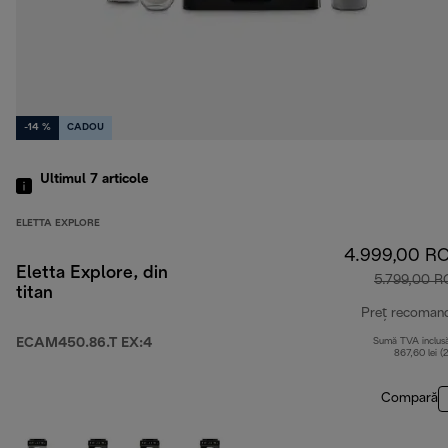
-14 %
CADOU
Ultimul 7
articole
ELETTA EXPLORE
4.999,00 R
Eletta Explore, din
5.799,00 
titan
Preț recoman
ECAM450.86.T EX:4
Sumă TVA inclus
867,60 lei (
Compară