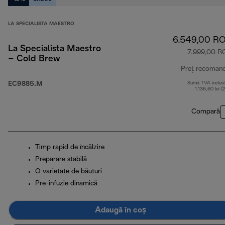
LA SPECIALISTA MAESTRO
6.549,00 R
La Specialista Maestro
7.999,00 R
– Cold Brew
Preț recoman
EC9885.M
Sumă TVA inclus
1.136,60 lei (
Compară
Timp rapid de încălzire
Preparare stabilă
O varietate de băuturi
Pre-infuzie dinamică
Adaugă în coș