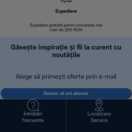
Expediere
R
Expediere gratuită pentru comenzile mai
30 de zi
mari de 255 RON
Găsește inspirație și fii la curent cu
noutățile
Alege să primești oferte prin e-mail
Doresc să mă abonez
Întrebări
Localizare
frecvente
Service