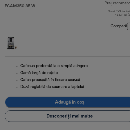
Preț recoman
ECAM350.35.W
Sumă TVA inclus
433,71 lei (
Compară
Cafeaua preferată la o simplă atingere
Gamă largă de rețete
Cafea proaspătă în fiecare ceașcă
Duză reglabilă de spumare a laptelui
Adaugă în coș
Descoperiți mai multe