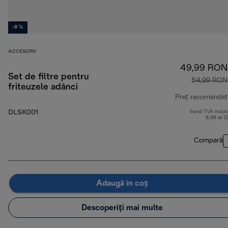
-9 %
ACCESORII
49,99 RON
Set de filtre pentru
54,99 RON
friteuzele adânci
Preț recomandat
DLSK001
Sumă TVA inclus
8,68 lei (
Compară
Adaugă în coș
Descoperiți mai multe