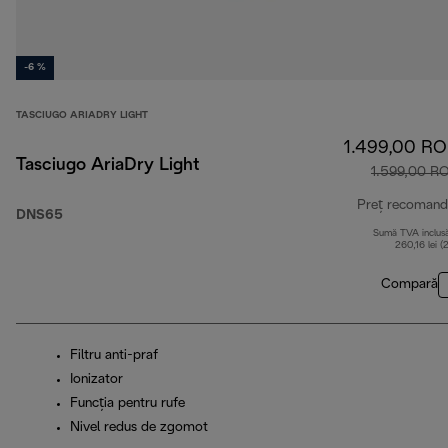
-6 %
TASCIUGO ARIADRY LIGHT
1.499,00 R
Tasciugo AriaDry Light
1.599,00 R
Preț recomand
DNS65
Sumă TVA inclus
260,16 lei (
Compară
Filtru anti-praf
Ionizator
Funcţia pentru rufe
Nivel redus de zgomot