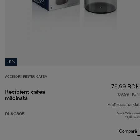
-11 %
ACCESORII PENTRU CAFEA
79,99 RON
Recipient cafea
89,99 RON
măcinată
Preț recomandat
DLSC305
Sumă TVA inclus
13,88 lei (
Compară