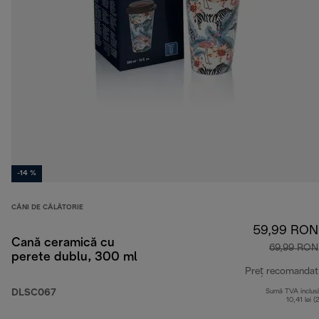
-14 %
CĂNI DE CĂLĂTORIE
59,99 RON
Cană ceramică cu
69,99 RON
perete dublu, 300 ml
Preț recomandat
DLSC067
Sumă TVA inclus
10,41 lei (