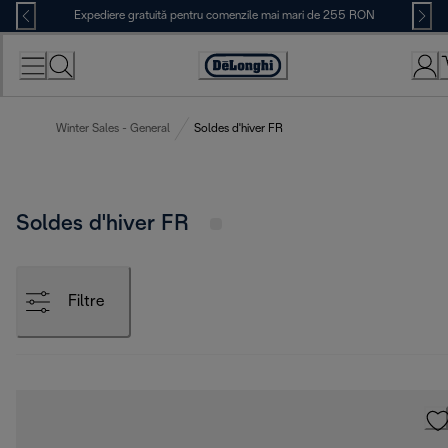
Skip
Expediere gratuită pentru comenzile mai mari de 255 RON
to
Content
Accessibility
Statement
Winter Sales - General
Soldes d'hiver FR
Soldes d'hiver FR
Filtre