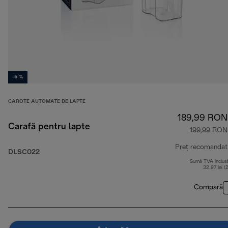
-5 %
CAROTE AUTOMATE DE LAPTE
189,99 RON
Carafă pentru lapte
199,99 RON
Preț recomandat
DLSC022
Sumă TVA inclus
32,97 lei (
Compară