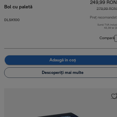
249,99 RON
Bol cu paletă
279,99 RON
Preț recomandat
DLSK100
Sumă TVA inclus
43,39 lei (
Compară
Adaugă în coș
Descoperiți mai multe