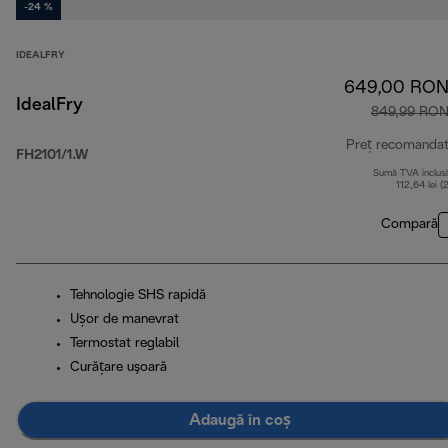
-24 %
IDEALFRY
649,00 RO
IdealFry
849,99 RO
Preț recomanda
FH2101/1.W
Sumă TVA inclus
112,64 lei (
Compară
Tehnologie SHS rapidă
Ușor de manevrat
Termostat reglabil
Curăţare uşoară
Adaugă în coș