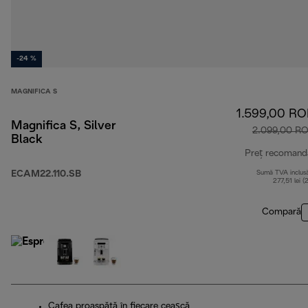
-24 %
MAGNIFICA S
1.599,00 R
Magnifica S, Silver
2.099,00 R
Black
Preț recomand
ECAM22.110.SB
Sumă TVA inclus
277,51 lei (
Compară
Cafea proaspătă în fiecare ceașcă