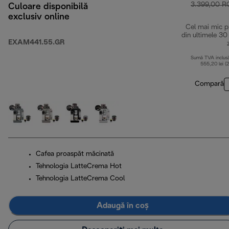
3.399,00 
Culoare disponibilă
exclusiv online
Cel mai mic p
din ultimele 30
EXAM441.55.GR
Sumă TVA inclus
555,20 lei (
Compară
Cafea proaspăt măcinată
Tehnologia LatteCrema Hot
Tehnologia LatteCrema Cool
Adaugă în coș