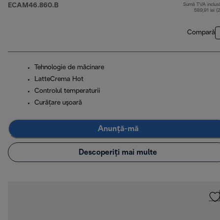
ECAM46.860.B
Sumă TVA inclus
589,91 lei (
Compară
Tehnologie de măcinare
LatteCrema Hot
Controlul temperaturii
Curăţare uşoară
Anunță-mă
Descoperiți mai multe