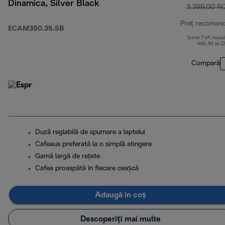
Dinamica, Silver Black
3.399,00 R
Preț recoman
ECAM350.35.SB
Sumă TVA inclus
468,42 lei (
Compară
Duză reglabilă de spumare a laptelui
Cafeaua preferată la o simplă atingere
Gamă largă de rețete
Cafea proaspătă în fiecare ceașcă
Adaugă în coș
Descoperiți mai multe