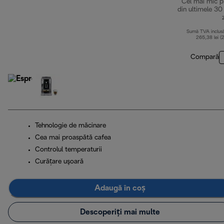
Cel mai mic p
din ultimele 30
Sumă TVA inclus
265,38 lei (
Compară
Tehnologie de măcinare
Cea mai proaspătă cafea
Controlul temperaturii
Curăţare uşoară
Adaugă în coș
Descoperiți mai multe