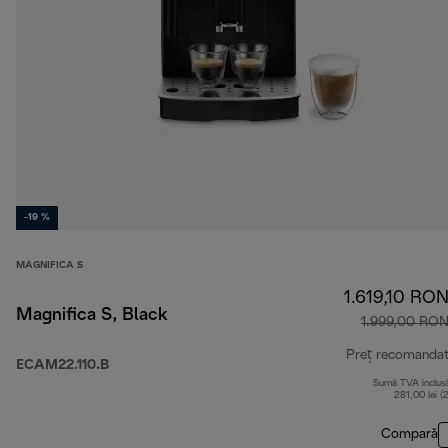
-19 %
MAGNIFICA S
1.619,10 RO
Magnifica S, Black
1.999,00 RO
Preț recomanda
ECAM22.110.B
Sumă TVA inclus
281,00 lei (
Compară