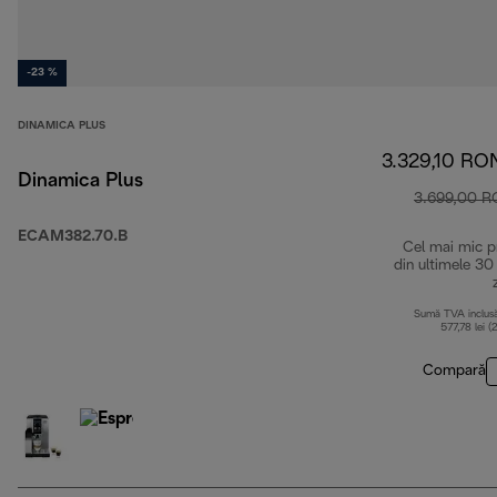
-23 %
DINAMICA PLUS
3.329,10 RO
Dinamica Plus
3.699,00 
ECAM382.70.B
Cel mai mic p
din ultimele 30
Sumă TVA inclus
577,78 lei (
Compară