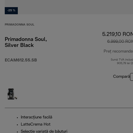
-25 %
PRIMADONNA SOUL
5.219,10 RO
Primadonna Soul,
6.999,00 RO
Silver Black
Preț recomanda
ECAM612.55.SB
Sumă TVA inclus
905,79 lei (
Compară
Interacțiune facilă
LatteCrema Hot
Selecție variată de băuturi