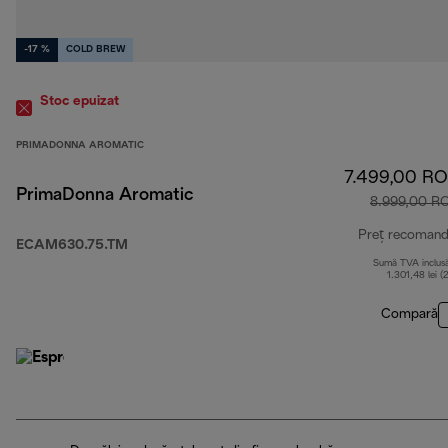
-17 %
COLD BREW
Stoc epuizat
PRIMADONNA AROMATIC
7.499,00 R
PrimaDonna Aromatic
8.999,00 R
Preț recomand
ECAM630.75.TM
Sumă TVA inclus
1.301,48 lei (
Compară