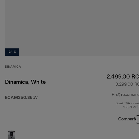
-24 %
DINAMICA
2.499,00 R
Dinamica, White
3.299,00 R
Preț recoman
ECAM350.35.W
Sumă TVA inclus
433,71 lei (
Compară