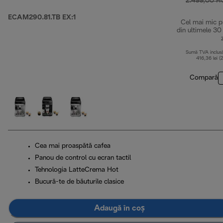
2.499,00 
ECAM290.81.TB EX:1
Cel mai mic p
din ultimele 30
Sumă TVA inclus
416,36 lei (
Compară
Cea mai proaspătă cafea
Panou de control cu ecran tactil
Tehnologia LatteCrema Hot
Bucură-te de băuturile clasice
Adaugă în coș