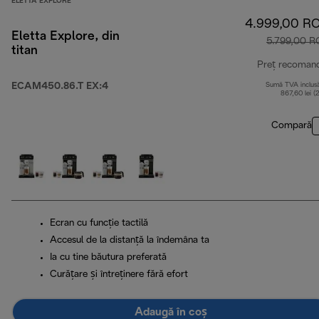
ELETTA EXPLORE
4.999,00 R
Eletta Explore, din
5.799,00 
titan
Preț recoman
ECAM450.86.T EX:4
Sumă TVA inclus
867,60 lei (
Compară
Ecran cu funcție tactilă
Accesul de la distanță la îndemâna ta
Ia cu tine băutura preferată
Curățare și întreținere fără efort
Adaugă în coș