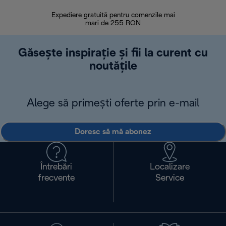
Expediere gratuită pentru comenzile mai
30 de zi
mari de 255 RON
Găsește inspirație și fii la curent cu
noutățile
Alege să primești oferte prin e-mail
Doresc să mă abonez
Întrebări
Localizare
frecvente
Service