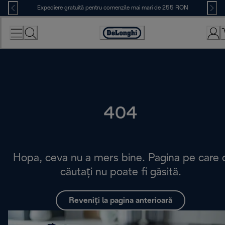
Skip
Expediere gratuită pentru comenzile mai mari de 255 RON
to
Content
Accessibility
Statement
404
Hopa, ceva nu a mers bine. Pagina pe care 
căutați nu poate fi găsită.
Reveniți la pagina anterioară