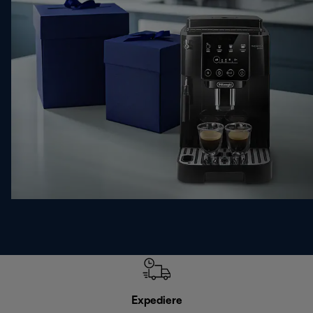
Expediere
R