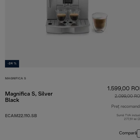
-24 %
MAGNIFICA S
1.599,00 R
Magnifica S, Silver
2.099,00 R
Black
Preț recomand
ECAM22.110.SB
Sumă TVA inclus
277,51 lei (
Compară