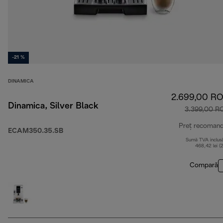
-21 %
DINAMICA
2.699,00 R
Dinamica, Silver Black
3.399,00 R
Preț recoman
ECAM350.35.SB
Sumă TVA inclus
468,42 lei (
Compară