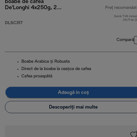
boabe de cafea
De'Longhi 4x250g, 2
Preț recomandat
pahare pentru
Sumă TVA inclus
Cappuccino și filtru de
34,71 lei (
DLSC317
apă
Compară
Boabe Arabica și Robusta
Direct de la boabe la ceașca de cafea
Cafea proaspătă
Adaugă în coș
Descoperiți mai multe