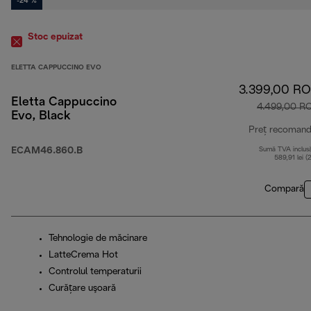
-24 %
Stoc epuizat
ELETTA CAPPUCCINO EVO
3.399,00 R
Eletta Cappuccino
4.499,00 R
Evo, Black
Preț recomand
ECAM46.860.B
Sumă TVA inclus
589,91 lei (
Compară
Tehnologie de măcinare
LatteCrema Hot
Controlul temperaturii
Curăţare uşoară