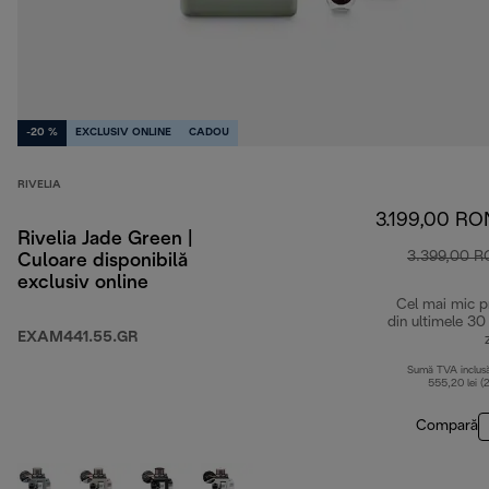
-20 %
EXCLUSIV ONLINE
CADOU
RIVELIA
3.199,00 RO
Rivelia Jade Green |
3.399,00 
Culoare disponibilă
exclusiv online
Cel mai mic p
din ultimele 30
EXAM441.55.GR
Sumă TVA inclus
555,20 lei (
Compară