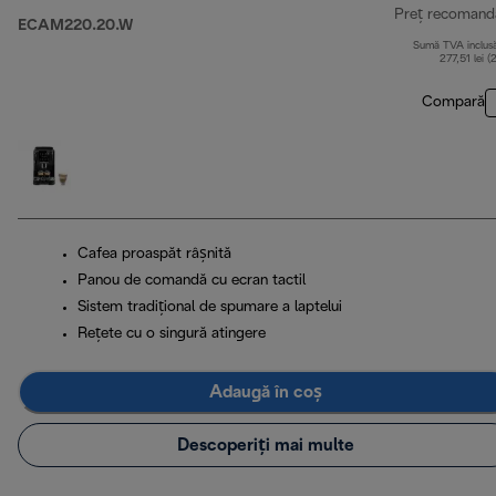
Preț recomand
ECAM220.20.W
Sumă TVA inclus
277,51 lei (
Compară
Cafea proaspăt râșnită
Panou de comandă cu ecran tactil
Sistem tradițional de spumare a laptelui
Rețete cu o singură atingere
Adaugă în coș
Descoperiți mai multe