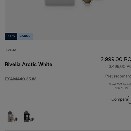
-14 %
CADOU
RIVELIA
2.999,00 R
Rivelia Arctic White
3.499,00 R
Preț recoman
EXAM440.35.W
Sumă TVA inclus
520,49 lei (
Compară