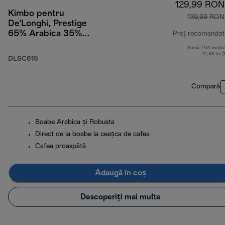
129,99 RON
Kimbo pentru
139,99 RON
De'Longhi, Prestige
65% Arabica 35%
Preț recomandat
Robusta, 1 kg
Sumă TVA inclus
12,88 lei (
DLSC615
Compară
Boabe Arabica și Robusta
Direct de la boabe la ceașca de cafea
Cafea proaspătă
Adaugă în coș
Descoperiți mai multe