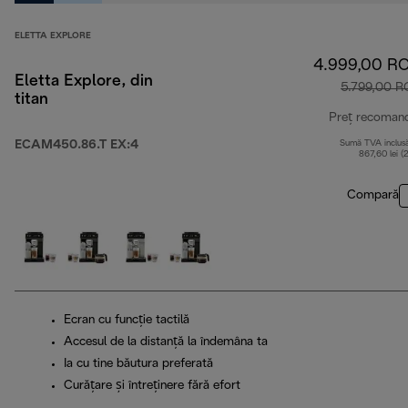
ELETTA EXPLORE
4.999,00 R
Eletta Explore, din
5.799,00 
titan
Preț recoman
ECAM450.86.T EX:4
Sumă TVA inclus
867,60 lei (
Compară
Ecran cu funcție tactilă
Accesul de la distanță la îndemâna ta
Ia cu tine băutura preferată
Curățare și întreținere fără efort