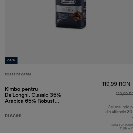
-14 %
BOABE DE CAFEA
119,99 RON
Kimbo pentru
129,99 
De'Longhi, Classic 35%
Arabica 65% Robusta,
1 kg
Cel mai mic p
din ultimele 30
DLSC611
Sumă TVA inclus
11,89 lei (