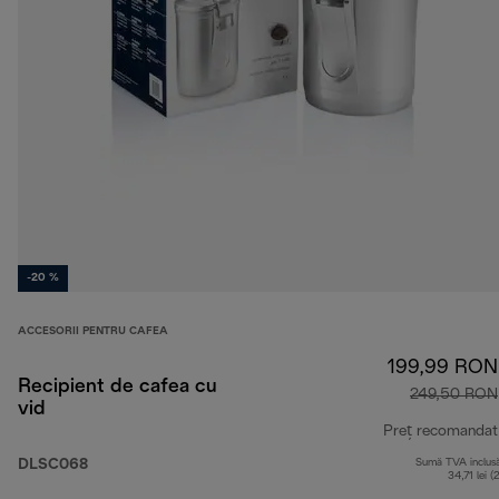
-20 %
ACCESORII PENTRU CAFEA
199,99 RON
Recipient de cafea cu
249,50 RON
vid
Preț recomandat
DLSC068
Sumă TVA inclus
34,71 lei (