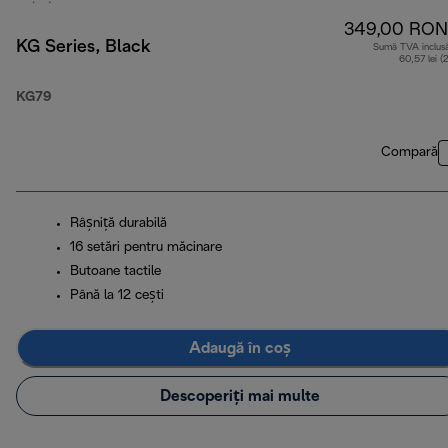
349,00 RON
KG Series, Black
Sumă TVA inclus
60,57 lei (
KG79
Compară
Râșniță durabilă
16 setări pentru măcinare
Butoane tactile
Până la 12 cești
Adaugă în coș
Descoperiți mai multe