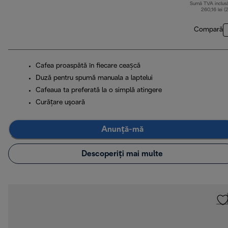
Sumă TVA inclus
260,16 lei (
Compară
Cafea proaspătă în fiecare ceașcă
Duză pentru spumă manuala a laptelui
Cafeaua ta preferată la o simplă atingere
Curăţare uşoară
Anunță-mă
Descoperiți mai multe