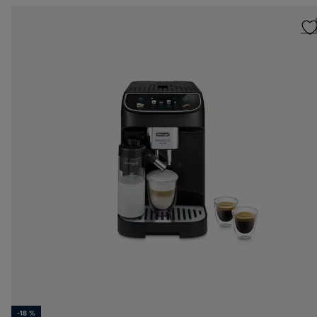
-18 %