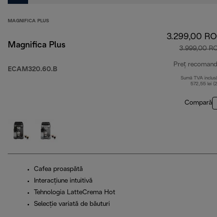
MAGNIFICA PLUS
3.299,00 R
Magnifica Plus
3.999,00 R
Preț recomand
ECAM320.60.B
Sumă TVA inclus
572,55 lei (
Compară
Cafea proaspătă
Interacțiune intuitivă
Tehnologia LatteCrema Hot
Selecție variată de băuturi