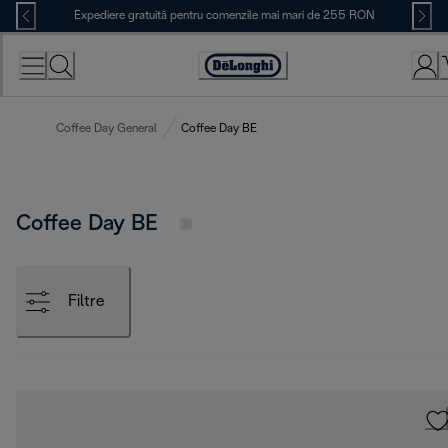
Skip
Expediere gratuită pentru comenzile mai mari de 255 RON
to
Content
Accessibility
Statement
Coffee Day General
Coffee Day BE
Coffee Day BE
Filtre