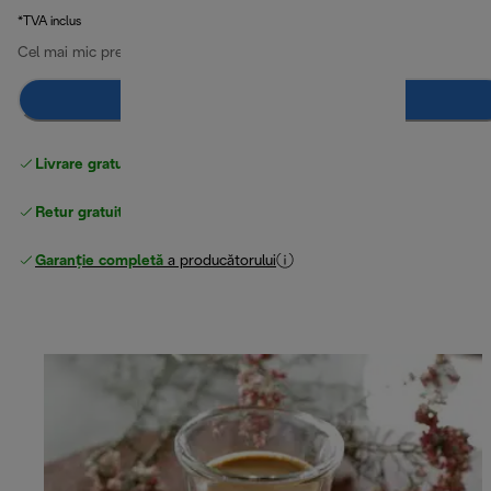
*TVA inclus
Cel mai mic preț din ultimele 30 de zile
129,99 RON
(-8 %)
Adaugă în coș
Livrare gratuită standard
peste 255 LEI
Retur gratuit
Garanție completă
a producătorului