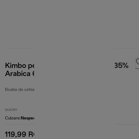
Kimbo pentru De'Longhi, Classic 35%
Arabica 65% Robusta, 1 kg
Boabe de cafea
DLSC611
Culoare
:
Nespecificat
119,99 RON
preț inițial 139,99 RON
139,99 RON
(-14 %)