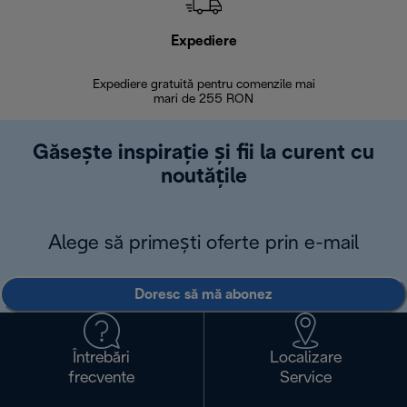
Expediere
R
Expediere gratuită pentru comenzile mai
30 de zi
mari de 255 RON
Găsește inspirație și fii la curent cu
noutățile
Alege să primești oferte prin e-mail
Doresc să mă abonez
Întrebări
Localizare
frecvente
Service