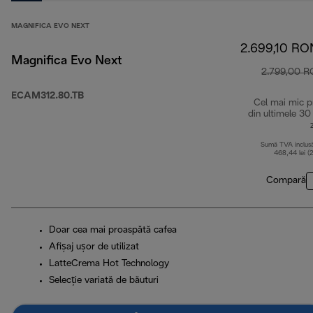
MAGNIFICA EVO NEXT
2.699,10 RO
Magnifica Evo Next
2.799,00 
ECAM312.80.TB
Cel mai mic p
din ultimele 30
Sumă TVA inclus
468,44 lei (
Compară
Doar cea mai proaspătă cafea
Afișaj ușor de utilizat
LatteCrema Hot Technology
Selecție variată de băuturi