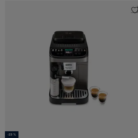
-23 %