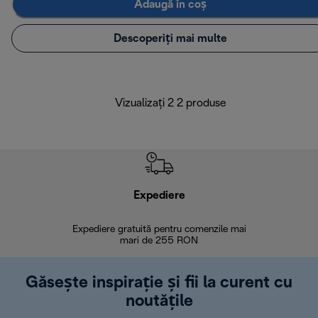
Adaugă în coș
Descoperiți mai multe
Vizualizați 2 2 produse
Expediere
R
Expediere gratuită pentru comenzile mai
30 de zi
mari de 255 RON
Găsește inspirație și fii la curent cu
noutățile