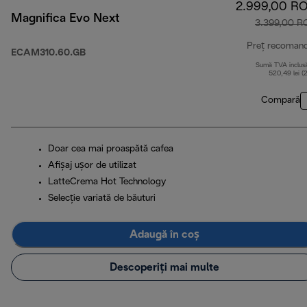
2.999,00 R
Magnifica Evo Next
3.399,00 R
Preț recoman
ECAM310.60.GB
Sumă TVA inclus
520,49 lei (
Compară
Doar cea mai proaspătă cafea
Afișaj ușor de utilizat
LatteCrema Hot Technology
Selecție variată de băuturi
Adaugă în coș
Descoperiți mai multe