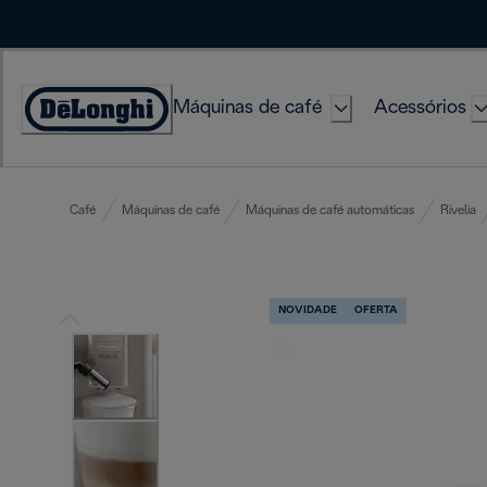
Skip
to
Content
Máquinas de café
Acessórios
Accessibility
Statement
Café
Máquinas de café
Máquinas de café automáticas
Rivelia
NOVIDADE
OFERTA