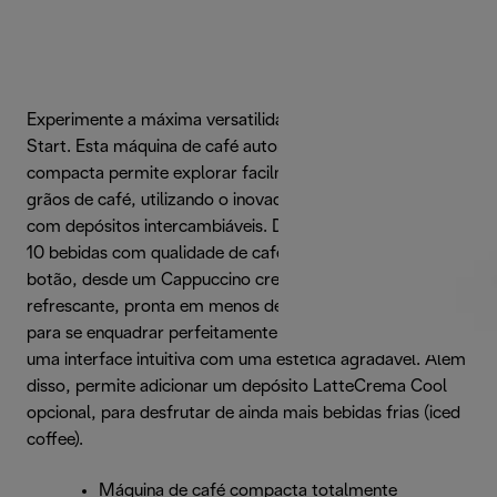
Experimente a máxima versatilidade do café com a Rivelia
Start. Esta máquina de café automática elegante e
compacta permite explorar facilmente vários tipos de
grãos de café, utilizando o inovador sistema Bean Switch
com depósitos intercambiáveis. Disponha de um menu de
10 bebidas com qualidade de café com um toque num
botão, desde um Cappuccino cremoso a um Cold Brew
refrescante, pronta em menos de 5 minutos. Concebida
para se enquadrar perfeitamente na bancada, combina
uma interface intuitiva com uma estética agradável. Além
disso, permite adicionar um depósito LatteCrema Cool
opcional, para desfrutar de ainda mais bebidas frias (iced
coffee).
Máquina de café compacta totalmente