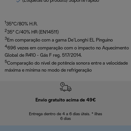
(Etiquetas do produto) Suporte rápido
1
35°C/80% H.R.
2
35° C/40% HR (EN14511)
3
Em comparação com a gama De’Longhi EL Pinguino
4
696 vezes em comparação com o impacto no Aquecimento
Global de R410 - Gás F reg. 517/2014.
5
Comparação do nível de potência sonora entre a velocidade
máxima e mínima no modo de refrigeração
Envio gratuito acima de 49€
Devol
Entrega dentro de 4 a 6 dias úteis. * ilhas
Devoluções sem
6 dias