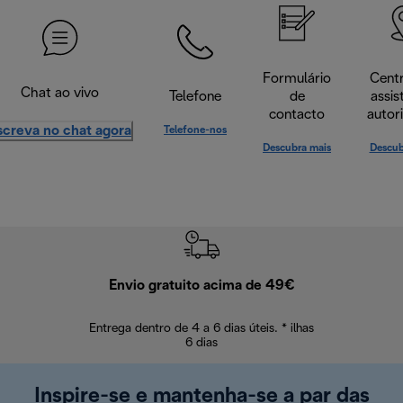
Formulário
Cent
Chat ao vivo
Telefone
de
assis
contacto
autor
screva no chat agora
Telefone-nos
Descubra mais
Descub
Envio gratuito acima de 49€
Devol
Entrega dentro de 4 a 6 dias úteis. * ilhas
Devoluções sem
6 dias
Inspire-se e mantenha-se a par das