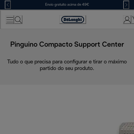
Skip
Envio gratuito acima de 49€
to
Content
Accessibility
Statement
Pinguino Compacto Support Center
Tudo o que precisa para configurar e tirar o máximo
partido do seu produto.