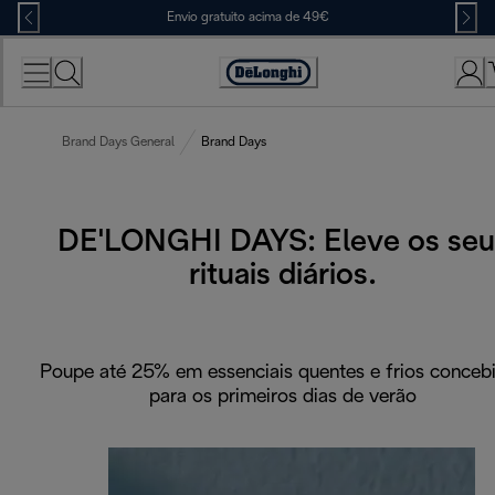
Skip
Envio gratuito acima de 49€
to
Content
Accessibility
Statement
Brand Days General
Brand Days
DE'LONGHI DAYS: Eleve os seu
rituais diários.
Poupe até 25% em essenciais quentes e frios conceb
para os primeiros dias de verão