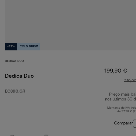
-33%
COLD BREW
DEDICA DUO
199,90 €
Dedica Duo
219,9
EC890.GR
Preço mais ba
nos últimos 30 d
Montante de IVA incl
de 37,38 € (
Comparar