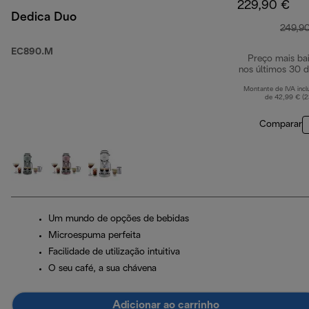
229,90 €
Dedica Duo
249,9
EC890.M
Preço mais ba
nos últimos 30 d
Montante de IVA incl
de 42,99 € (
Comparar
Um mundo de opções de bebidas
Microespuma perfeita
Facilidade de utilização intuitiva
O seu café, a sua chávena
Adicionar ao carrinho