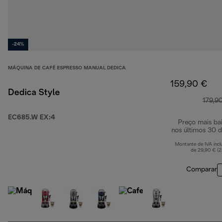
-24%
MÁQUINA DE CAFÉ ESPRESSO MANUAL DEDICA
159,90 €
Dedica Style
179,9
EC685.W EX:4
Preço mais ba
nos últimos 30 d
Montante de IVA incl
de 29,90 € (
Comparar