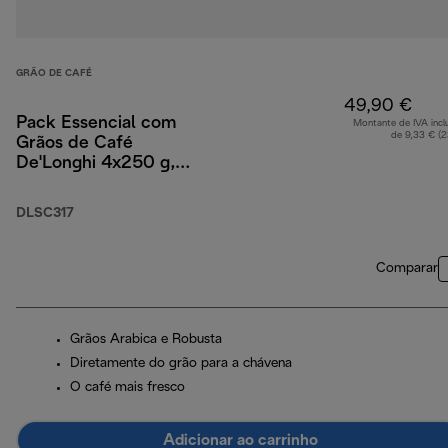
GRÃO DE CAFÉ
49,90 €
Pack Essencial com
Montante de IVA incl
de 9,33 € (
Grãos de Café
De'Longhi 4x250 g,
Copos Cappuccino x2
e Filtro de Água
DLSC317
Comparar
Grãos Arabica e Robusta
Diretamente do grão para a chávena
O café mais fresco
Adicionar ao carrinho