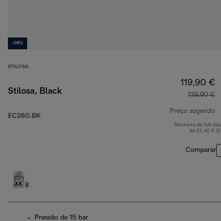
-14%
STILOSA
119,90 €
Stilosa, Black
139,90 €
Preço sugerido
EC260.BK
Montante de IVA incl
p
de 22,42 € (
Comparar
Pressão de 15 bar