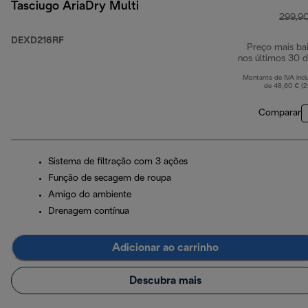
Tasciugo AriaDry Multi
299,9
DEXD216RF
Preço mais ba
nos últimos 30 d
Montante de IVA incl
de 48,60 € (
Comparar
Sistema de filtração com 3 ações
Função de secagem de roupa
Amigo do ambiente
Drenagem contínua
Adicionar ao carrinho
Descubra mais