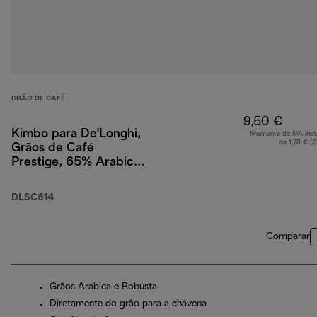
GRÃO DE CAFÉ
9,50 €
Kimbo para De'Longhi,
Montante de IVA incl
de 1,78 € (
Grãos de Café
Prestige, 65% Arabica
35% Robusta, 250 g
DLSC614
Comparar
Grãos Arabica e Robusta
Diretamente do grão para a chávena