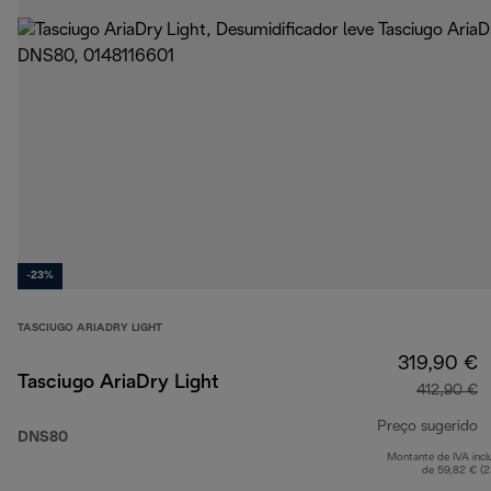
-23%
TASCIUGO ARIADRY LIGHT
319,90 €
Tasciugo AriaDry Light
412,90 €
Preço sugerido
DNS80
Montante de IVA incl
p
de 59,82 € (