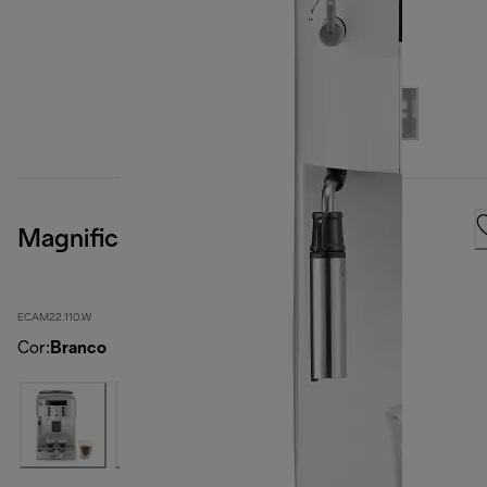
Magnifica S, White
ECAM22.110.W
Cor
:
Branco