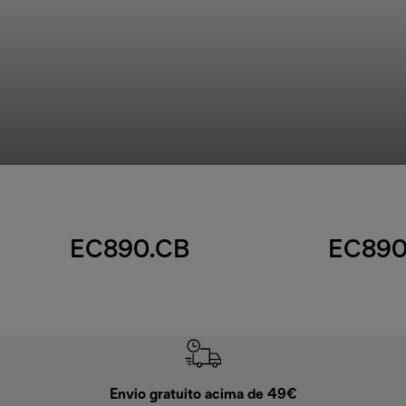
EC890.CB
EC890
Envio gratuito acima de 49€
Devol