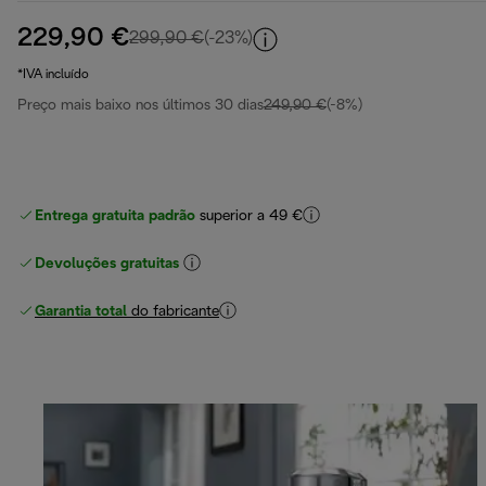
229,90 €
preço original 299,90 €
299,90 €
(-23%)
*IVA incluído
Preço mais baixo nos últimos 30 dias
249,90 €
(-8%)
Entrega gratuita padrão
superior a 49 €
Devoluções gratuitas
Garantia total
do fabricante