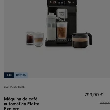
-24%
OFERTA
ELETTA EXPLORE
799,90 €
Máquina de café
899,9
automática Eletta
Explore