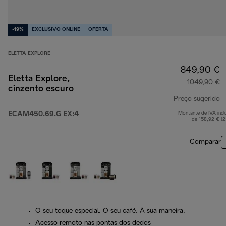
-19%
EXCLUSIVO ONLINE
OFERTA
ELETTA EXPLORE
849,90 €
Eletta Explore,
1049,90 €
cinzento escuro
Preço sugerido
ECAM450.69.G EX:4
Montante de IVA incl
p
de 158,92 € (
Comparar
O seu toque especial. O seu café. À sua maneira.
Acesso remoto nas pontas dos dedos