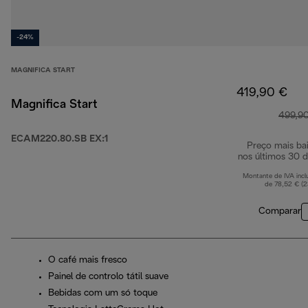
-24%
MAGNIFICA START
419,90 €
Magnifica Start
499,9
ECAM220.80.SB EX:1
Preço mais ba
nos últimos 30 d
Montante de IVA incl
de 78,52 € (
Comparar
O café mais fresco
Painel de controlo tátil suave
Bebidas com um só toque