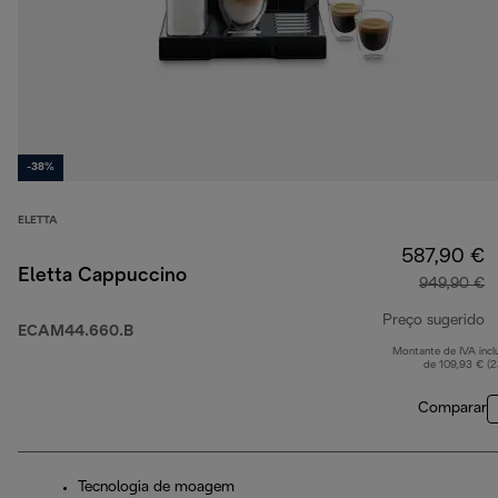
-38%
ELETTA
587,90 €
Eletta Cappuccino
949,90 €
Preço sugerido
ECAM44.660.B
Montante de IVA incl
p
de 109,93 € (
Comparar
Tecnologia de moagem