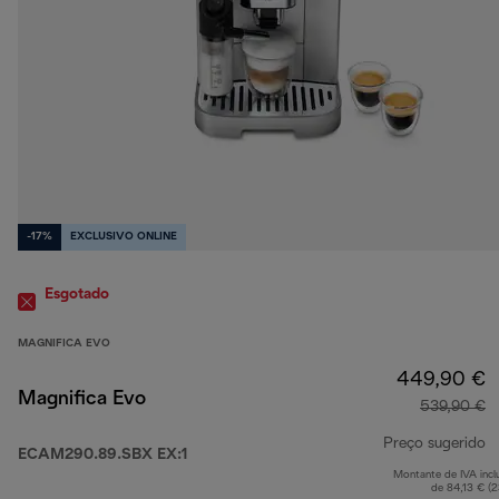
-17%
EXCLUSIVO ONLINE
Esgotado
MAGNIFICA EVO
449,90 €
Magnifica Evo
539,90 €
Preço sugerido
ECAM290.89.SBX EX:1
Montante de IVA incl
p
de 84,13 € (