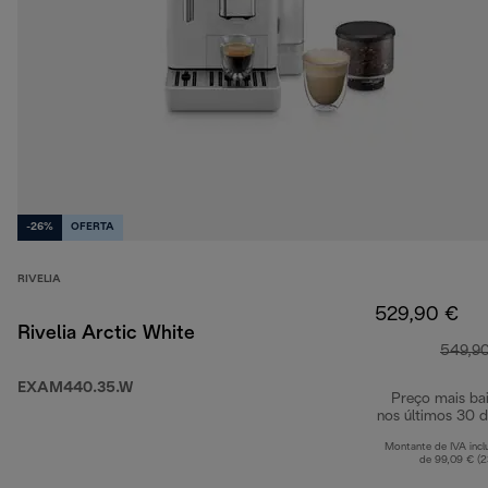
-26%
OFERTA
RIVELIA
529,90 €
Rivelia Arctic White
549,9
EXAM440.35.W
Preço mais ba
nos últimos 30 d
Montante de IVA incl
de 99,09 € (