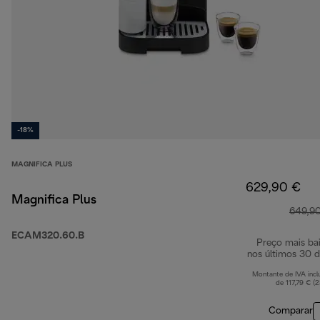
-18%
MAGNIFICA PLUS
629,90 €
Magnifica Plus
649,9
ECAM320.60.B
Preço mais ba
nos últimos 30 d
Montante de IVA incl
de 117,79 € (
Comparar