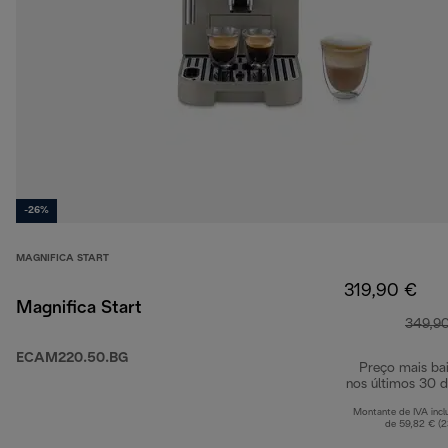
-26%
MAGNIFICA START
319,90 €
Magnifica Start
349,9
ECAM220.50.BG
Preço mais ba
nos últimos 30 d
Montante de IVA incl
de 59,82 € (