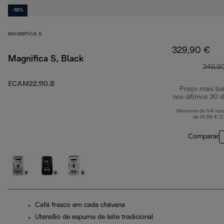
-18%
MAGNIFICA S
329,90 €
Magnifica S, Black
349,9
ECAM22.110.B
Preço mais ba
nos últimos 30 d
Montante de IVA incl
de 61,69 € (
Comparar
Café fresco em cada chávena
Utensílio de espuma de leite tradicional