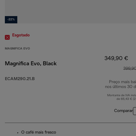
-22%
Esgotado
MAGNIFICA EVO
349,90 €
Magnifica Evo, Black
399,9
ECAM290.21.B
Preço mais ba
nos últimos 30 d
Montante de IVA incl
de 65,43 € (
Comparar
O café mais fresco