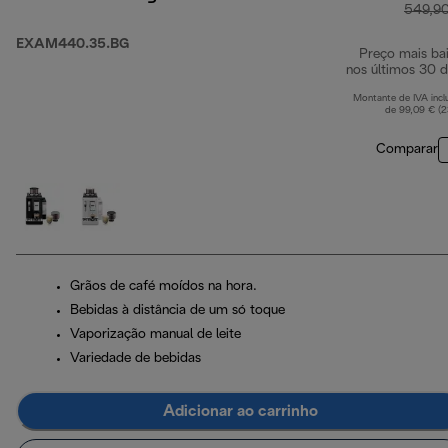
549,9
EXAM440.35.BG
Preço mais ba
nos últimos 30 d
Montante de IVA incl
de 99,09 € (
Comparar
Grãos de café moídos na hora.
Bebidas à distância de um só toque
Vaporização manual de leite
Variedade de bebidas
Adicionar ao carrinho