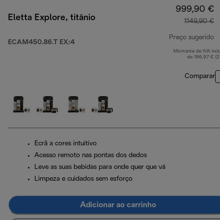
999,90 €
Eletta Explore, titânio
1149,90 €
Preço sugerido
ECAM450.86.T EX:4
Montante de IVA incl
p
de 186,97 € (
Comparar
Ecrã a cores intuitivo
Acesso remoto nas pontas dos dedos
Leve as suas bebidas para onde quer que vá
Limpeza e cuidados sem esforço
Adicionar ao carrinho