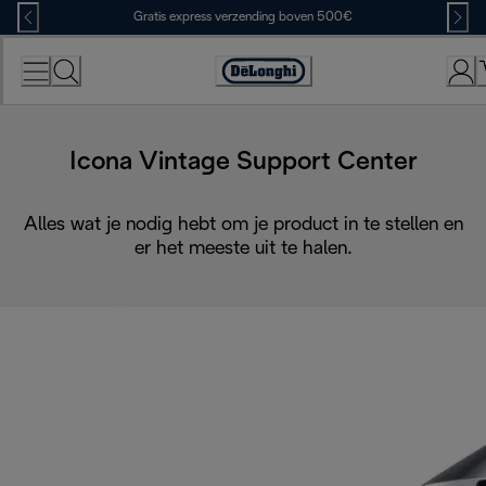
Skip
Gratis express verzending boven 500€
to
Content
Accessibility
Statement
Icona Vintage Support Center
Alles wat je nodig hebt om je product in te stellen en
er het meeste uit te halen.