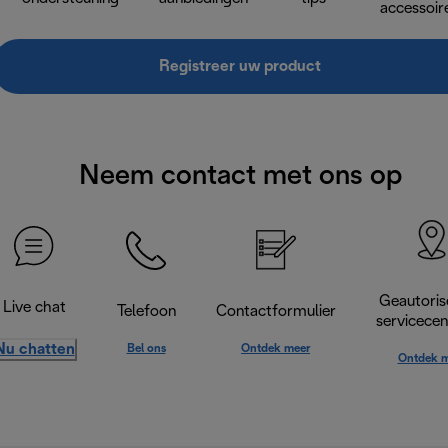
accessoir
Registreer uw product
Neem contact met ons op
Geautoris
Live chat
Telefoon
Contactformulier
servicece
Nu chatten
Bel ons
Ontdek meer
Ontdek m