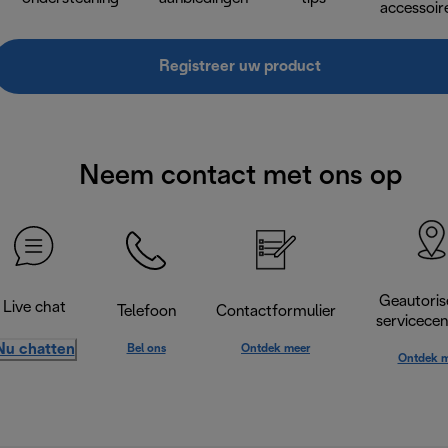
accessoir
Registreer uw product
Neem contact met ons op
Geautoris
Live chat
Telefoon
Contactformulier
servicece
Nu chatten
Bel ons
Ontdek meer
Ontdek m