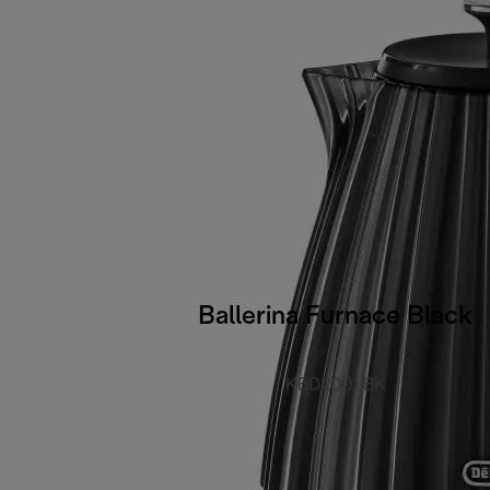
Ballerina Furnace Black
KBD2001.BK