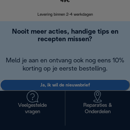
49€
Retourzend
Levering binnen 2-4 werkdagen
Nooit meer acties, handige tips en
recepten missen?
Meld je aan en ontvang ook nog eens 10%
korting op je eerste bestelling.
Ja, ik wil de nieuwsbrief
Veelgestelde
Reparaties &
vragen
Onderdelen