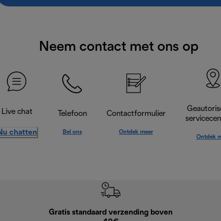
Neem contact met ons op
Geautoris
Live chat
Telefoon
Contactformulier
servicece
Nu chatten
Bel ons
Ontdek meer
Ontdek m
Gratis standaard verzending boven
Grat