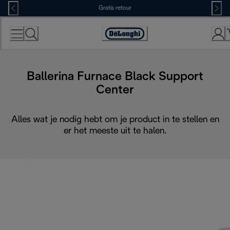
Skip
Gratis retour
to
Content
Accessibility
Statement
Ballerina Furnace Black Support
Center
Alles wat je nodig hebt om je product in te stellen en
er het meeste uit te halen.