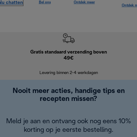
Nu chatten
Bel ons
Ontdek meer
Ontdek m
Gratis standaard verzending boven
Grat
49€
Retourzend
Levering binnen 2-4 werkdagen
Nooit meer acties, handige tips en
recepten missen?
Meld je aan en ontvang ook nog eens 10%
korting op je eerste bestelling.