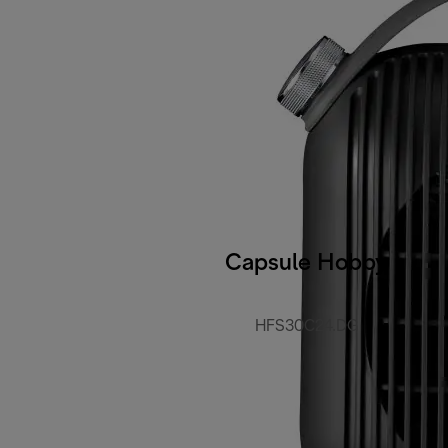
Capsule Hobby
HFS30C24.DG