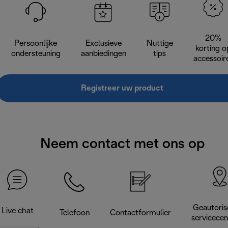
20%
Persoonlijke
Exclusieve
Nuttige
korting o
ondersteuning
aanbiedingen
tips
accessoir
Registreer uw product
Neem contact met ons op
Geautoris
Live chat
Telefoon
Contactformulier
servicece