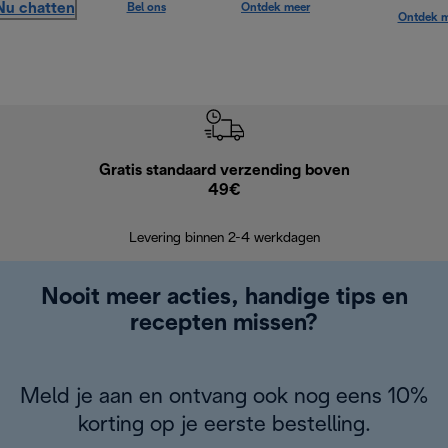
Nu chatten
Bel ons
Ontdek meer
Ontdek m
Gratis standaard verzending boven
Grat
49€
Retourzend
Levering binnen 2-4 werkdagen
Nooit meer acties, handige tips en
recepten missen?
Meld je aan en ontvang ook nog eens 10%
korting op je eerste bestelling.