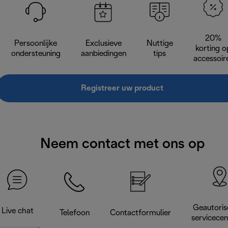
20%
Persoonlijke
Exclusieve
Nuttige
korting o
ondersteuning
aanbiedingen
tips
accessoir
Registreer uw product
Neem contact met ons op
Geautoris
Live chat
Telefoon
Contactformulier
servicece