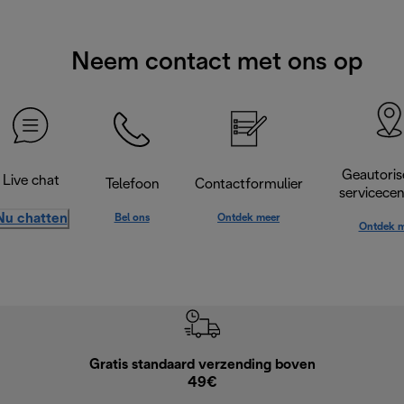
Neem contact met ons op
Geautoris
Live chat
Telefoon
Contactformulier
servicece
Nu chatten
Bel ons
Ontdek meer
Ontdek m
Gratis standaard verzending boven
Grat
49€