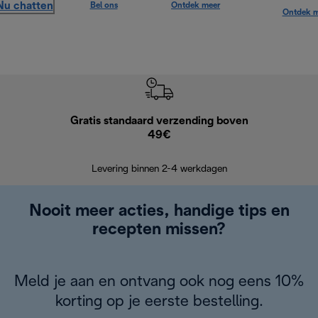
Nu chatten
Bel ons
Ontdek meer
Ontdek m
Gratis standaard verzending boven
Grat
49€
Retourzend
Levering binnen 2-4 werkdagen
Nooit meer acties, handige tips en
recepten missen?
Meld je aan en ontvang ook nog eens 10%
korting op je eerste bestelling.