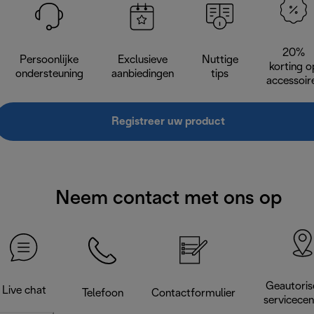
20%
Persoonlijke
Exclusieve
Nuttige
korting o
ondersteuning
aanbiedingen
tips
accessoir
Registreer uw product
Neem contact met ons op
Geautoris
Live chat
Telefoon
Contactformulier
servicece