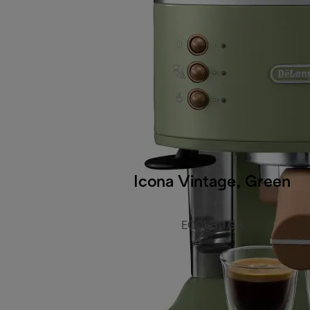
Icona Vintage, Green
ECOV311.GR