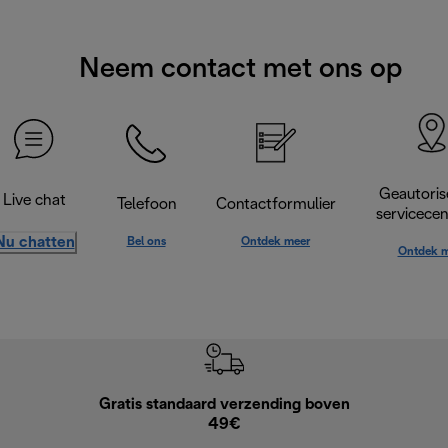
Neem contact met ons op
Geautoris
Live chat
Telefoon
Contactformulier
servicece
Nu chatten
Bel ons
Ontdek meer
Ontdek m
Gratis standaard verzending boven
Grat
49€