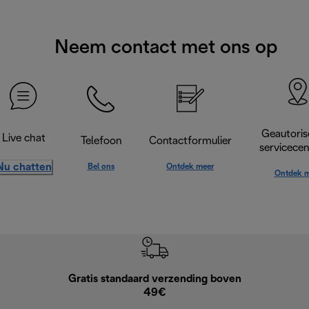
Neem contact met ons op
Geautoris
Live chat
Telefoon
Contactformulier
servicece
Nu chatten
Bel ons
Ontdek meer
Ontdek m
Gratis standaard verzending boven
Grat
49€