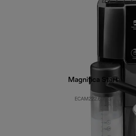
Magnifica Start
ECAM222.60.BG