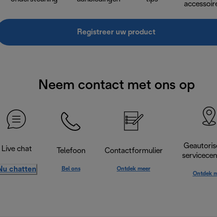
accessoir
Registreer uw product
Neem contact met ons op
Geautoris
Live chat
Telefoon
Contactformulier
servicece
Nu chatten
Bel ons
Ontdek meer
Ontdek m