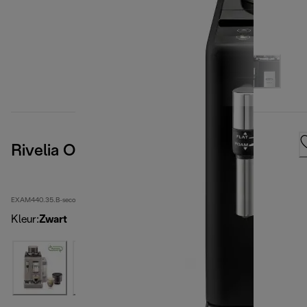
Rivelia Onyx Black
EXAM440.35.B-second
Kleur
:
Zwart