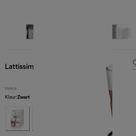
Lattissima One, Black
EN510.B
Kleur
:
Zwart