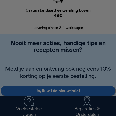
Gratis standaard verzending boven
Grat
49€
Retourzend
Levering binnen 2-4 werkdagen
Nooit meer acties, handige tips en
recepten missen?
Meld je aan en ontvang ook nog eens 10%
korting op je eerste bestelling.
Ja, ik wil de nieuwsbrief
Veelgestelde
Reparaties &
vragen
Onderdelen