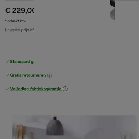
€ 229,00
originele prijs € 279,90
€ 279,90
(-18%)
*Inclusief btw
Laagste prijs afgelopen 30 dagen
€ 229,00
Standaard gratis verzending
vanaf € 49
Gratis retourneren
Volledige fabrieksgarantie