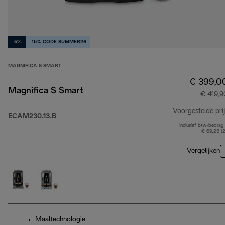
-5%
-15% CODE SUMMER26
MAGNIFICA S SMART
€ 399,0
Magnifica S Smart
€ 419,9
Voorgestelde prij
ECAM230.13.B
Inclusief btw-bedrag
€ 69,25 (
Vergelijken
Maaltechnologie