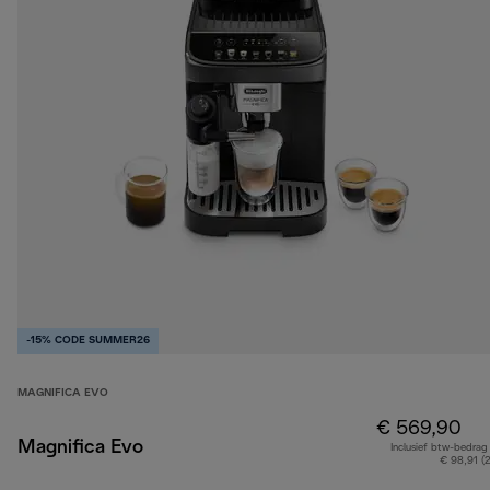
-15% CODE SUMMER26
MAGNIFICA EVO
€ 569,90
Magnifica Evo
Inclusief btw-bedrag
€ 98,91 (