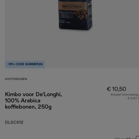
-15% CODE SUMMER26
KOFFIEBONEN
€ 10,50
Kimbo voor De'Longhi,
Inclusief btw-bedrag
€ 0,87 
100% Arabica
koffiebonen, 250g
DLSC612