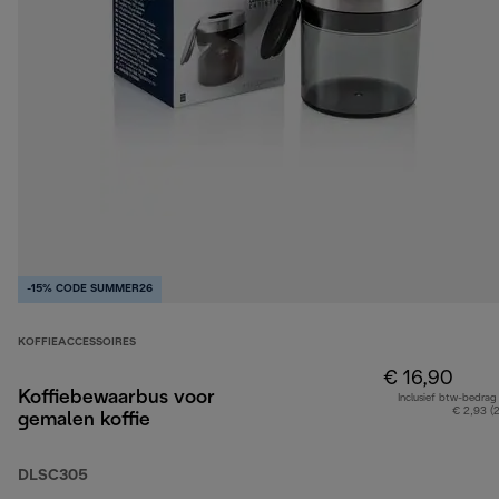
-15% CODE SUMMER26
KOFFIEACCESSOIRES
€ 16,90
Koffiebewaarbus voor
Inclusief btw-bedrag
€ 2,93 (
gemalen koffie
DLSC305