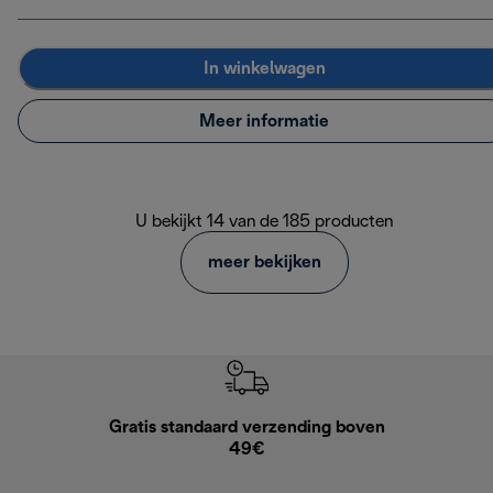
In winkelwagen
Meer informatie
U bekijkt 14 van de 185 producten
meer bekijken
Gratis standaard verzending boven
Grat
49€
Retourzend