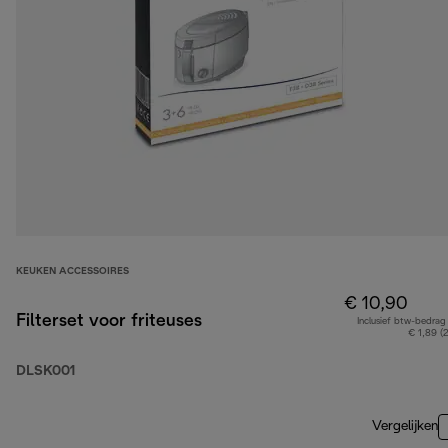
KEUKEN ACCESSOIRES
€ 10,90
Filterset voor friteuses
Inclusief btw-bedrag
€ 1,89 (
DLSK001
Vergelijken