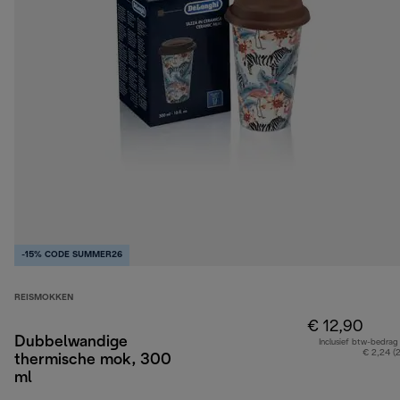
-15% CODE SUMMER26
REISMOKKEN
€ 12,90
Dubbelwandige
Inclusief btw-bedrag
€ 2,24 (
thermische mok, 300
ml