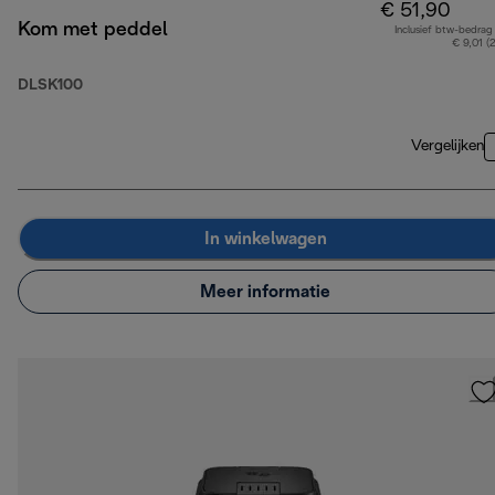
€ 51,90
Kom met peddel
Inclusief btw-bedrag
€ 9,01 (
DLSK100
Vergelijken
In winkelwagen
Meer informatie