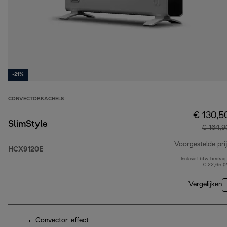
-21%
CONVECTORKACHELS
€ 130,5
SlimStyle
€ 164,9
Voorgestelde prij
HCX9120E
Inclusief btw-bedrag
€ 22,65 (
Vergelijken
Convector-effect