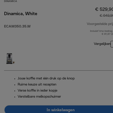
DINAMICA
€ 529,9
Dinamica, White
€ 649,9
Voorgestelde prij
ECAM350.35.W
Inclusief btw-bedrag
€ 91,97 (
Vergelijken
Jouw koffie met één druk op de knop
Ruime keuze uit recepten
Verse koffie in ieder kopje
Verstelbare melkopschuimer
In winkelwagen