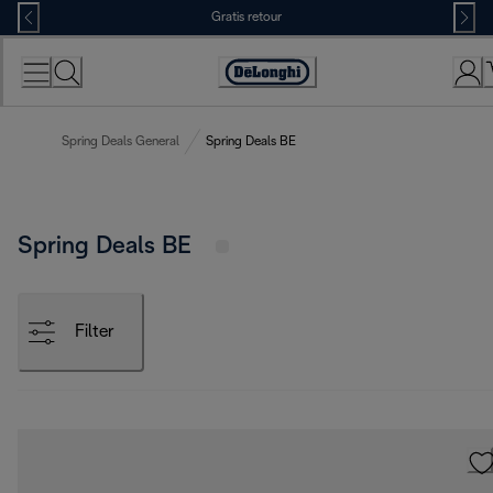
Skip
Gratis retour
to
Content
Accessibility
Statement
Spring Deals General
Spring Deals BE
Spring Deals BE
Filter