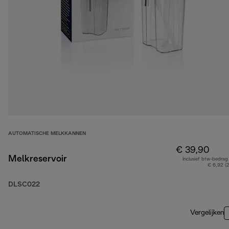
AUTOMATISCHE MELKKANNEN
€ 39,90
Melkreservoir
Inclusief btw-bedrag
€ 6,92 (
DLSC022
Vergelijken