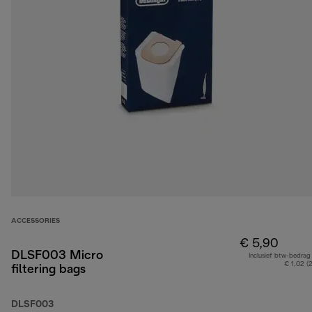
ACCESSORIES
€ 5,90
DLSF003 Micro
Inclusief btw-bedrag
€ 1,02 (
filtering bags
DLSF003