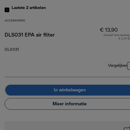
Laatste 2
artikelen
ACCESSORIES
€ 13,90
DLS031 EPA air filter
Inclusief btw-bedrag
€ 2,41 (
DLS031
Vergelijken
In winkelwagen
Meer informatie