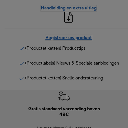
Handleiding en extra uitleg
Registreer uw product
(Productetiketten) Producttips
(Productlabels) Nieuws & Speciale aanbiedingen
(Productetiketten) Snelle ondersteuning
Gratis standaard verzending boven
Grat
49€
Retourzend