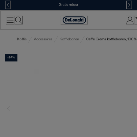
Skip
Gratis retour
to
Content
Accessibility
Statement
Koffie
Accessoires
Koffiebonen
Caffè Crema koffiebonen, 100% 
-24%