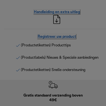
Handleiding en extra uitleg
Registreer uw product
(Productetiketten) Producttips
(Productlabels) Nieuws & Speciale aanbiedingen
(Productetiketten) Snelle ondersteuning
Gratis standaard verzending boven
Grat
49€