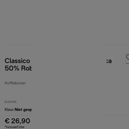
Classico koffiebonen, 50% Arabica
50% Robusta, 1kg
Koffiebonen
DLSC616
Kleur
:
Niet gespecificeerd
€ 26,90
*Inclusief btw